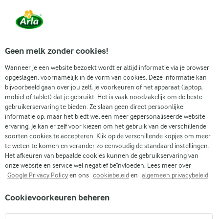
Vanaf 1 juni zijn DMK Group en Arla Foods
gefuseerd.
Lees het persbericht.
Geen melk zonder cookies!
Wanneer je een website bezoekt wordt er altijd informatie via je browser
opgeslagen, voornamelijk in de vorm van cookies. Deze informatie kan
Zoek categorie
bijvoorbeeld gaan over jou zelf, je voorkeuren of het apparaat (laptop,
mobiel of tablet) dat je gebruikt. Het is vaak noodzakelijk om de beste
gebruikerservaring te bieden. Ze slaan geen direct persoonlijke
Zoek zoektermen in te voeren
informatie op, maar het biedt wel een meer gepersonaliseerde website
Arla
Recepten
Mango proteïne smoothie
ervaring. Je kan er zelf voor kiezen om het gebruik van de verschillende
soorten cookies te accepteren. Klik op de verschillende kopjes om meer
Mango proteïne smoothie
te weten te komen en verander zo eenvoudig de standaard instellingen.
Het afkeuren van bepaalde cookies kunnen de gebruikservaring van
5 MIN.
(1)
onze website en service wel negatief beïnvloeden. Lees meer over
Google Privacy Policy
en ons
cookiebeleid
en
algemeen privacybeleid
Laat je meevoeren naar een tropisch paradijs met onze
Cookievoorkeuren beheren
mangoproteïnesmoothie. Het combineert de zoete smaken
van rijpe ananas en bevroren mango met de frisse zuurheid