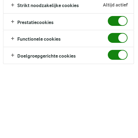
van vers sinaasappelsap, allemaal gemengd tot een gladde
Altijd actief
Strikt noodzakelijke cookies
blend met dikke en romige kwark. Deze smaakvolle drank
biedt een royale hoeveelheid eiwitten om je dorst te lessen.
Prestatiecookies
Of je nu een snelle traktatie nodig hebt of een verfrissende
snack, deze smoothie is een genot bij elke slok.
Functionele cookies
Direct in je mandje bij:
Doelgroepgerichte cookies
DELEN
Ingrediënten