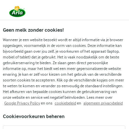
Vanaf 1 juni zijn DMK Group en Arla Foods
gefuseerd.
Lees het persbericht.
Geen melk zonder cookies!
Wanneer je een website bezoekt wordt er altijd informatie via je browser
opgeslagen, voornamelijk in de vorm van cookies. Deze informatie kan
Zoek categorie
bijvoorbeeld gaan over jou zelf, je voorkeuren of het apparaat (laptop,
mobiel of tablet) dat je gebruikt. Het is vaak noodzakelijk om de beste
gebruikerservaring te bieden. Ze slaan geen direct persoonlijke
Zoek zoektermen in te voeren
informatie op, maar het biedt wel een meer gepersonaliseerde website
Arla
Recepten
Menemen
ervaring. Je kan er zelf voor kiezen om het gebruik van de verschillende
soorten cookies te accepteren. Klik op de verschillende kopjes om meer
Menemen
te weten te komen en verander zo eenvoudig de standaard instellingen.
Het afkeuren van bepaalde cookies kunnen de gebruikservaring van
25 MIN.
(0)
onze website en service wel negatief beïnvloeden. Lees meer over
Google Privacy Policy
en ons
cookiebeleid
en
algemeen privacybeleid
Begin de dag met een pan met zachte eieren en tomaat, met
Cookievoorkeuren beheren
langzaam gegaarde uien, zoete rode paprika en
knoflookyoghurt ernaast. Dit Turkse menemen recept is