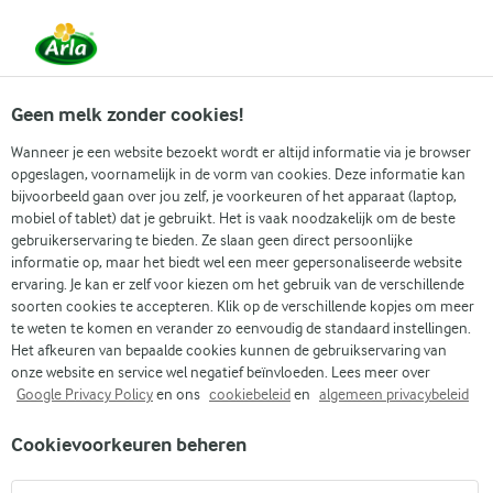
Vanaf 1 juni zijn DMK Group en Arla Foods
gefuseerd.
Lees het persbericht.
Geen melk zonder cookies!
Wanneer je een website bezoekt wordt er altijd informatie via je browser
opgeslagen, voornamelijk in de vorm van cookies. Deze informatie kan
Zoek categorie
bijvoorbeeld gaan over jou zelf, je voorkeuren of het apparaat (laptop,
mobiel of tablet) dat je gebruikt. Het is vaak noodzakelijk om de beste
gebruikerservaring te bieden. Ze slaan geen direct persoonlijke
Zoek zoektermen in te voeren
informatie op, maar het biedt wel een meer gepersonaliseerde website
Arla
Recepten
ervaring. Je kan er zelf voor kiezen om het gebruik van de verschillende
Lactosevrije mini taartjes met yoghurt en nectarine
soorten cookies te accepteren. Klik op de verschillende kopjes om meer
Lactosevrije mini taartjes
te weten te komen en verander zo eenvoudig de standaard instellingen.
Het afkeuren van bepaalde cookies kunnen de gebruikservaring van
met yoghurt en nectarine
onze website en service wel negatief beïnvloeden. Lees meer over
Google Privacy Policy
en ons
cookiebeleid
en
algemeen privacybeleid
50 MIN.
(0)
Cookievoorkeuren beheren
Deze heerlijke taartjes komen van www.foodness.nl