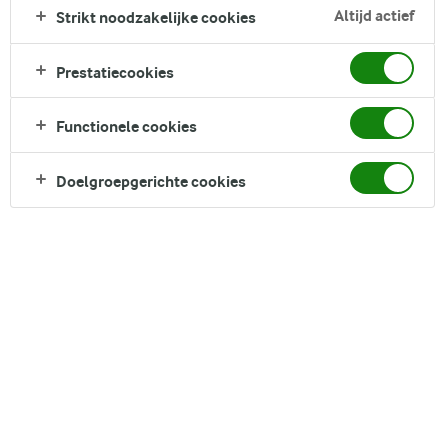
Altijd actief
Strikt noodzakelijke cookies
Direct in je mandje bij:
1
1
Prestatiecookies
Functionele cookies
Doelgroepgerichte cookies
DELEN
Ingrediënten
voor de korst
Bloem
100 g