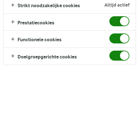
heerlijke gesmolten mozzarella voor een smeuïg en kazig
Altijd actief
Strikt noodzakelijke cookies
gerecht. Serveer het met een frisse salade om het helemaal
af te maken. Dit gerecht zet je zo op tafel en valt in de smaak
Prestatiecookies
bij elke kaasliefhebber!
Direct in je mandje bij:
Functionele cookies
1
Doelgroepgerichte cookies
DELEN
Ingrediënten