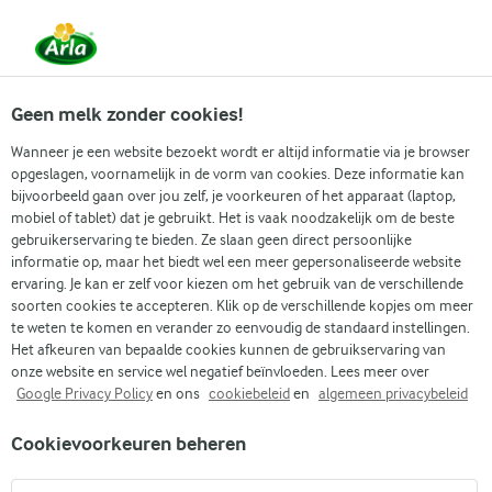
Vanaf 1 juni zijn DMK Group en Arla Foods
gefuseerd.
Lees het persbericht.
Geen melk zonder cookies!
Wanneer je een website bezoekt wordt er altijd informatie via je browser
opgeslagen, voornamelijk in de vorm van cookies. Deze informatie kan
Zoek categorie
bijvoorbeeld gaan over jou zelf, je voorkeuren of het apparaat (laptop,
mobiel of tablet) dat je gebruikt. Het is vaak noodzakelijk om de beste
gebruikerservaring te bieden. Ze slaan geen direct persoonlijke
Zoek zoektermen in te voeren
informatie op, maar het biedt wel een meer gepersonaliseerde website
Arla
Recepten
Mozzarella kip
ervaring. Je kan er zelf voor kiezen om het gebruik van de verschillende
soorten cookies te accepteren. Klik op de verschillende kopjes om meer
Mozzarella kip
te weten te komen en verander zo eenvoudig de standaard instellingen.
Het afkeuren van bepaalde cookies kunnen de gebruikservaring van
Kooktijd 40 min.
(1)
•
onze website en service wel negatief beïnvloeden. Lees meer over
Google Privacy Policy
en ons
cookiebeleid
en
algemeen privacybeleid
Een makkelijke maaltijd die toch heel erg lekker is: deze
Cookievoorkeuren beheren
mozzarella kip! Malse kip, aardappelgnocchi en een rijke
pesto-roomsaus maken een heerlijk gerecht. Afgemaakt met