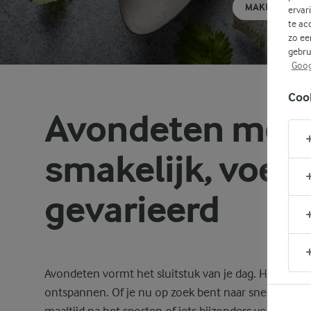
MAKKELIJK
ervar
te ac
zo ee
gebru
Goog
Coo
Avondeten met A
smakelijk, voe
gevarieerd
Avondeten vormt het sluitstuk van je dag. Het is 
ontspannen. Of je nu op zoek bent naar snelle rec