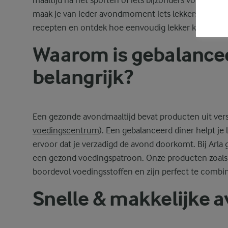
maaltijd na het sporten of iets bijzonders voor een 
maak je van ieder avondmoment iets lekkers. Laat je
recepten en ontdek hoe eenvoudig lekker koken kan 
Waarom is gebalance
belangrijk?
Een gezonde avondmaaltijd bevat producten uit versc
voedingscentrum
). Een gebalanceerd diner helpt je
ervoor dat je verzadigd de avond doorkomt. Bij Arla
een gezond voedingspatroon. Onze producten zoal
boordevol voedingsstoffen en zijn perfect te combi
Snelle & makkelijke 