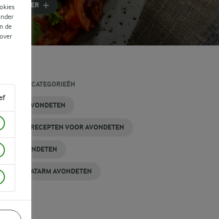
FILTER
ookies
ander
n de
 over
LATEERDE CATEGORIEËN
ef
KKELIJK AVONDETEN
KKELIJKE RECEPTEN VOOR AVONDETEN
ZOND AVONDETEN
OLHYDRAATARM AVONDETEN