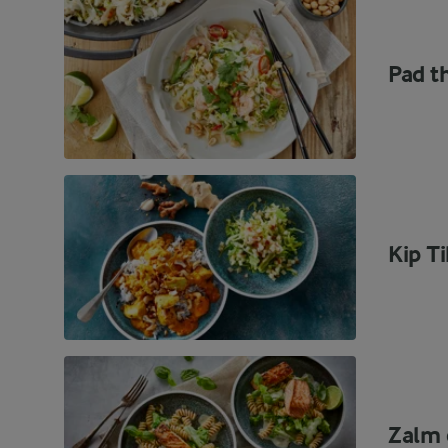
Pad t
Kip T
Zalm 