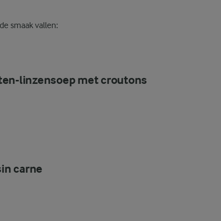
 de smaak vallen:
en-linzensoep met croutons
sin carne