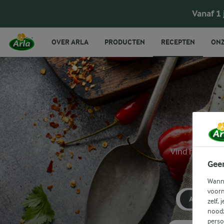
Vanaf 1
OVER ARLA
PRODUCTEN
RECEPTEN
ONZ
Vind hier insp
Gee
Wanne
voorn
AVONDET
zelf, 
noodz
perso