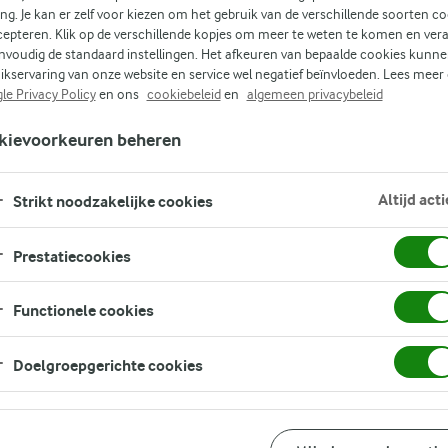
GEZOND
KOOLHYDRAATARM
EIWITRIJK
SIMPEL
ing. Je kan er zelf voor kiezen om het gebruik van de verschillende soorten c
cepteren. Klik op de verschillende kopjes om meer te weten te komen en ver
nvoudig de standaard instellingen. Het afkeuren van bepaalde cookies kunne
ikservaring van onze website en service wel negatief beïnvloeden. Lees meer
le Privacy Policy
en ons
cookiebeleid
en
algemeen privacybeleid
kievoorkeuren beheren
rla:
GERE
Altijd acti
Strikt noodzakelijke cookies
LICHTE
VEGETARISCH
EIWITRIJK
SIMPEL
SNELLE
GOEDKOOP
MA
dzaam en
AVONDMAALTIJDEN
AVONDETEN
AVONDETEN
AVONDETEN
RECEPTEN
AVONDETEN
VOOR HET
Prestatiecookies
MA
AVONDETEN
GE
Functionele cookies
KO
Doelgroepgerichte cookies
hét moment om samen te komen en te
epten voor het avondeten, een voedzame