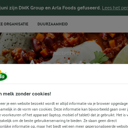
 juni zijn DMK Group en Arla Foods gefuseerd.
Lees het per
E ORGANISATIE
DUURZAAMHEID
RECEPTEN
Avondeten
iratie voor heerlijk avondeten. Ontdek geweldige nieuwe idee
n melk zonder cookies!
zelfgemaakte gerechten waar het hele gezin van kan genieten
er je een website bezoekt wordt er altijd informatie via je browser opgeslage
amelijk in de vorm van cookies. Deze informatie kan bijvoorbeeld gaan over 
EN
je voorkeuren of het apparaat (laptop, mobiel of tablet) dat je gebruikt. Het is 
Zoek categorie
akelijk om de beste gebruikerservaring te bieden. Ze slaan geen direct
Zoek zoektermen in te voeren
onlijke informatie op, maar het biedt wel een meer gepersonaliseerde websit