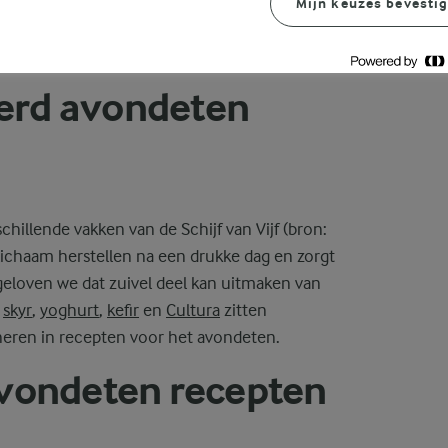
romantisch diner, met de recepten van Arla
Mijn keuzes bevesti
 inspireren door onze favoriete avondeten
zijn.
erd avondeten
hillende vakken van de Schijf van Vijf (bron:
 lichaam herstellen na een drukke dag en zorgt
 geloven we dat zuivel deel kan uitmaken van
s
skyr
,
yoghurt
,
kefir
en
Cultura
zitten
neren in recepten voor het avondeten.
avondeten recepten