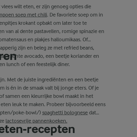
vlees wilt eten, er zijn genoeg opties die
poen soep met chili
. De favoriete soep om in
enpitjes krokant opbakt om later toe te
en van al dente pastavellen, romige spinazie en
omatensaus en plakjes halloumikaas. Of
knapperig zijn en beleg ze met refried beans,
ren
lsa, zachte avocado, een beetje koriander en
 lunch of een feestelijk diner.
jn. Met de juiste ingrediënten en een beetje
am is én in de smaak valt bij jonge eters. Of je
of samen een kleurrijke bowl maakt in het
ten leuk te maken. Probeer bijvoorbeeld eens
cepten/poke-bowl/)
spaghetti bolognese
dat
eze
lactosevrije pannenkoeken.
eten-recepten