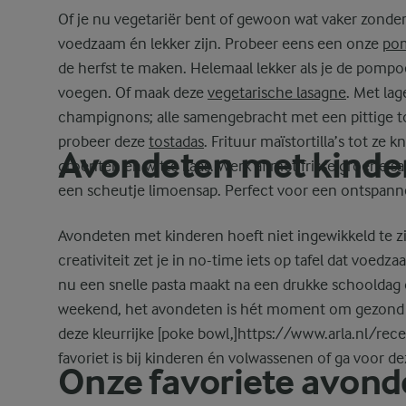
Of je nu vegetariër bent of gewoon wat vaker zonder 
voedzaam én lekker zijn. Probeer eens een onze
pom
de herfst te maken. Helemaal lekker als je de pompo
voegen. Of maak deze
vegetarische lasagne
. Met lag
champignons; alle samengebracht met een pittige t
probeer deze
tostadas
. Frituur maïstortilla’s tot ze 
Avondeten met kinde
groenten en witte kaas. Werk af met frisse groene sa
een scheutje limoensap. Perfect voor een ontspannen
Avondeten met kinderen hoeft niet ingewikkeld te zi
creativiteit zet je in no-time iets op tafel dat voedza
nu een snelle pasta maakt na een drukke schooldag 
weekend, het avondeten is hét moment om gezond e
deze kleurrijke [poke bowl,]https://www.arla.nl/re
favoriet is bij kinderen én volwassenen of ga voor d
Onze favoriete avond