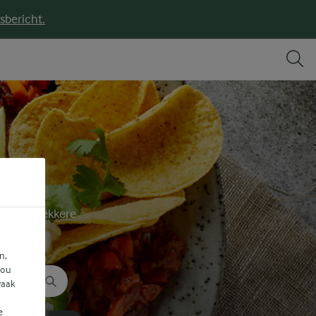
sbericht.
ën voor lekkere
.
n,
jou
vaak
e