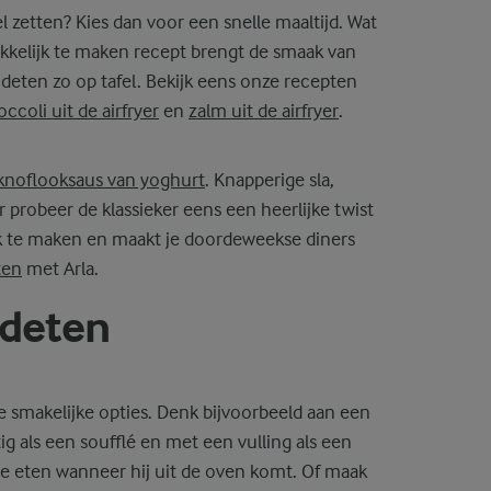
fel zetten? Kies dan voor een snelle maaltijd. Wat
makkelijk te maken recept brengt de smaak van
ndeten zo op tafel. Bekijk eens onze recepten
occoli uit de airfryer
en
zalm uit de airfryer
.
knoflooksaus van yoghurt
. Knapperige sla,
r probeer de klassieker eens een heerlijke twist
jk te maken en maakt je doordeweekse diners
ten
met Arla.
deten
ze smakelijke opties. Denk bijvoorbeeld aan een
ig als een soufflé en met een vulling als een
 te eten wanneer hij uit de oven komt. Of maak