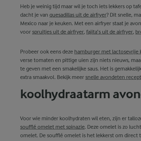
Heb je weinig tijd maar wil je toch iets lekkers op ta
dacht je van
quesadillas uit de airfryer
? Dit snelle, 
Mexico naar je keuken. Met een airfryer staat je avo
voor
spruitjes uit de airfryer
,
fajita’s uit de airfryer
,
br
Probeer ook eens deze
hamburger met lactosevrije 
verse tomaten en pittige uien zijn niets nieuws, maa
te geven met een smakelijke saus. Het is gemakkeli
extra smaakvol. Bekijk meer
snelle avondeten recep
koolhydraatarm avon
Voor wie minder koolhydraten wil eten, zijn er tallo
soufflé omelet met spinazie
. Deze omelet is zo lucht
omelet. De soufflé omelet is het lekkerst om direct