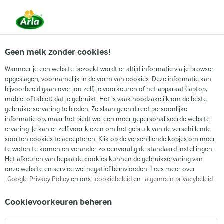
Vanaf 1 juni zijn DMK Group en Arla Foods
gefuseerd.
Lees het persbericht.
Geen melk zonder cookies!
Wanneer je een website bezoekt wordt er altijd informatie via je browser
opgeslagen, voornamelijk in de vorm van cookies. Deze informatie kan
Zoek categorie
bijvoorbeeld gaan over jou zelf, je voorkeuren of het apparaat (laptop,
mobiel of tablet) dat je gebruikt. Het is vaak noodzakelijk om de beste
gebruikerservaring te bieden. Ze slaan geen direct persoonlijke
Zoek zoektermen in te voeren
informatie op, maar het biedt wel een meer gepersonaliseerde website
Arla
Recepten
Pannenkoeken zonder ei
ervaring. Je kan er zelf voor kiezen om het gebruik van de verschillende
soorten cookies te accepteren. Klik op de verschillende kopjes om meer
Pannenkoeken zonder ei
te weten te komen en verander zo eenvoudig de standaard instellingen.
Het afkeuren van bepaalde cookies kunnen de gebruikservaring van
30 MIN.
(75)
onze website en service wel negatief beïnvloeden. Lees meer over
Google Privacy Policy
en ons
cookiebeleid
en
algemeen privacybeleid
Geniet van luchtige en heerlijke pannenkoeken zonder ei. De
Cookievoorkeuren beheren
pannenkoeken hebben een zachte, boterachtige textuur en
zijn makkelijk te maken. Serveer ze met onze zelfgemaakte