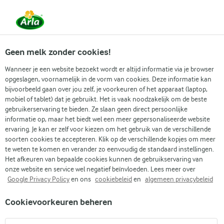
Vanaf 1 juni zijn DMK Group en Arla Foods
gefuseerd.
Lees het persbericht.
Geen melk zonder cookies!
Wanneer je een website bezoekt wordt er altijd informatie via je browser
opgeslagen, voornamelijk in de vorm van cookies. Deze informatie kan
Zoek categorie
bijvoorbeeld gaan over jou zelf, je voorkeuren of het apparaat (laptop,
mobiel of tablet) dat je gebruikt. Het is vaak noodzakelijk om de beste
gebruikerservaring te bieden. Ze slaan geen direct persoonlijke
Zoek zoektermen in te voeren
informatie op, maar het biedt wel een meer gepersonaliseerde website
Arla
Recepten
Pannenkoeken zonder ei
ervaring. Je kan er zelf voor kiezen om het gebruik van de verschillende
soorten cookies te accepteren. Klik op de verschillende kopjes om meer
Pannenkoeken zonder ei
te weten te komen en verander zo eenvoudig de standaard instellingen.
Het afkeuren van bepaalde cookies kunnen de gebruikservaring van
30 MIN.
(75)
onze website en service wel negatief beïnvloeden. Lees meer over
Google Privacy Policy
en ons
cookiebeleid
en
algemeen privacybeleid
Geniet van luchtige en heerlijke pannenkoeken zonder ei. De
Cookievoorkeuren beheren
pannenkoeken hebben een zachte, boterachtige textuur en
zijn makkelijk te maken. Serveer ze met onze zelfgemaakte