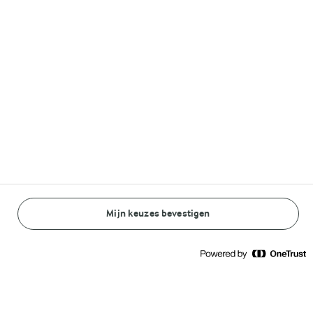
Volg ons op
© Arla Foods amba 2026
Reopen cookie popup
Algemeen Privacybeleid
Standaard Gebruiksvoorwaarden
Mijn keuzes bevestigen
BEREIDINGSWIJZE
INGREDIËNTEN
Cookieverklaring
Betaal verklaring
1 U 40 MIN.
Quiche lorraine