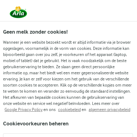
Vanaf 1 juni zijn DMK Group en Arla Foods
gefuseerd.
Lees het persbericht.
Geen melk zonder cookies!
Wanneer je een website bezoekt wordt er altijd informatie via je browser
opgeslagen, voornamelijk in de vorm van cookies. Deze informatie kan
Zoek categorie
bijvoorbeeld gaan over jou zelf, je voorkeuren of het apparaat (laptop,
mobiel of tablet) dat je gebruikt. Het is vaak noodzakelijk om de beste
gebruikerservaring te bieden. Ze slaan geen direct persoonlijke
Zoek zoektermen in te voeren
informatie op, maar het biedt wel een meer gepersonaliseerde website
Arla
Recepten
Quiche lorraine
ervaring. Je kan er zelf voor kiezen om het gebruik van de verschillende
soorten cookies te accepteren. Klik op de verschillende kopjes om meer
Quiche lorraine
te weten te komen en verander zo eenvoudig de standaard instellingen.
Het afkeuren van bepaalde cookies kunnen de gebruikservaring van
1 U 40 MIN.
Bereidingstijd 20 min.
•
onze website en service wel negatief beïnvloeden. Lees meer over
Google Privacy Policy
en ons
cookiebeleid
en
algemeen privacybeleid
(0)
Cookievoorkeuren beheren
Geniet van een tijdloze Franse klassieker met ons recept voor
quiche lorraine – een van de populairste quiches. De quiche