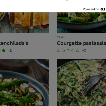
30 MIN.
enchilada's
Courgette pastasal
(1)
(0)