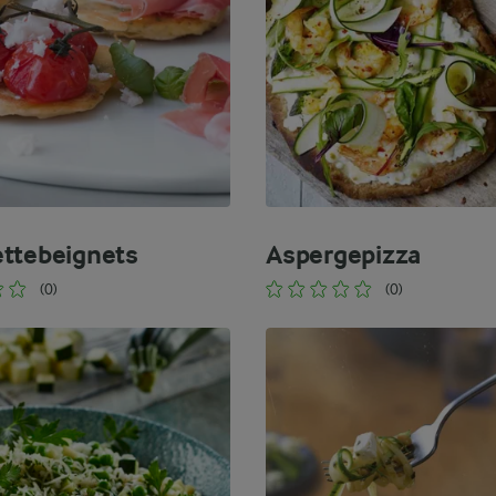
ttebeignets
Aspergepizza
(0)
(0)