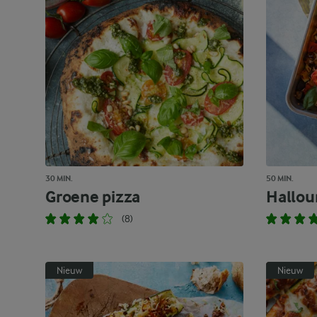
30 MIN.
50 MIN.
Groene pizza
Hallou
(8)
Nieuw
Nieuw