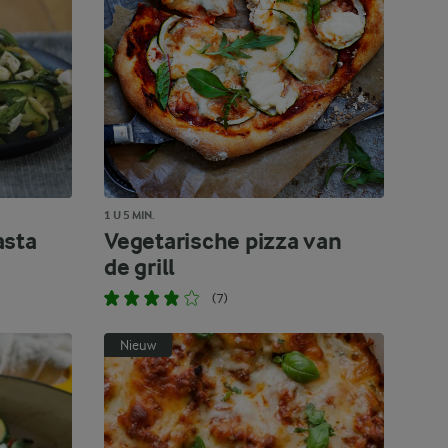
1 U 5 MIN.
asta
Vegetarische pizza van
de grill
(7)
Nieuw