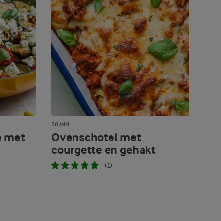
50 MIN.
e met
Ovenschotel met
courgette en gehakt
(1)