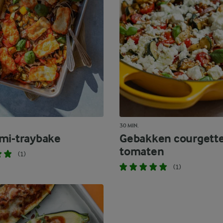
30 MIN.
mi-traybake
Gebakken courgett
tomaten
(1)
(1)