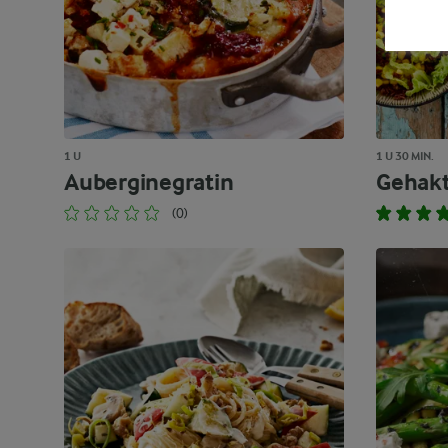
1 U
1 U 30 MIN.
Auberginegratin
Gehakt
(0)