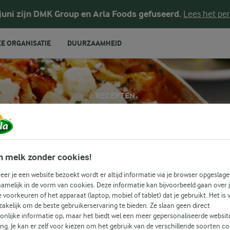
 juni zijn DMK Group en Arla Foods gefuseerd.
Lees het per
E ORGANISATIE
DUURZAAMHEID
RECEPTEN
Courgette + Kaas
 recepten voor alle gelegenheden! Gebruik onderstaande zoek
n melk zonder cookies!
u om gemakkelijk recepten met jouw favoriete ingrediënten 
er je een website bezoekt wordt er altijd informatie via je browser opgeslage
amelijk in de vorm van cookies. Deze informatie kan bijvoorbeeld gaan over 
je voorkeuren of het apparaat (laptop, mobiel of tablet) dat je gebruikt. Het is 
TE
KAAS
akelijk om de beste gebruikerservaring te bieden. Ze slaan geen direct
Zoek categorie
onlijke informatie op, maar het biedt wel een meer gepersonaliseerde websit
ing. Je kan er zelf voor kiezen om het gebruik van de verschillende soorten c
Zoek zoektermen in te voeren