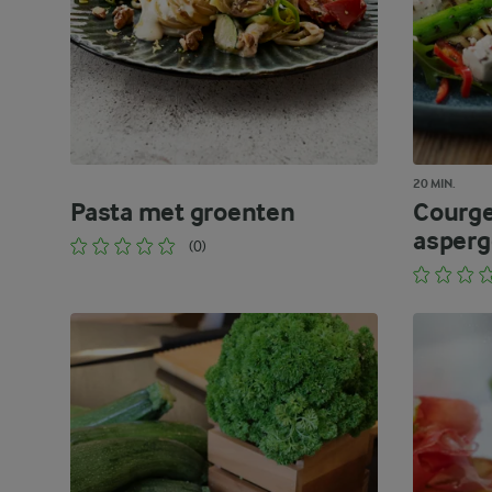
20 MIN.
Pasta met groenten
Courge
asperg
(0)