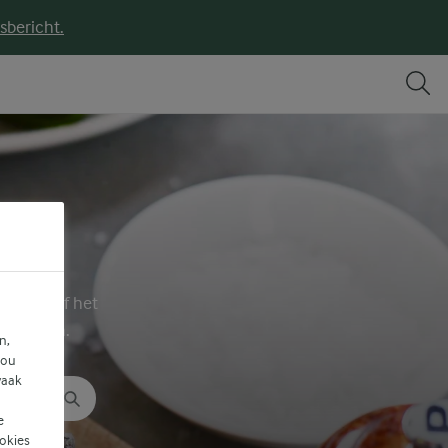
sbericht.
functie of het
te vinden.
n,
jou
vaak
e
ookies