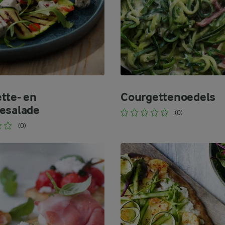
tte- en
Courgettenoedels
esalade
(0)
(0)