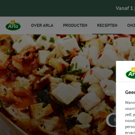
Vanaf 1
OVER ARLA
PRODUCTEN
RECEPTEN
ONZ
Arla geeft je
Gee
filtermen
Wanne
voorn
zelf, 
COURGET
noodz
perso
ervar