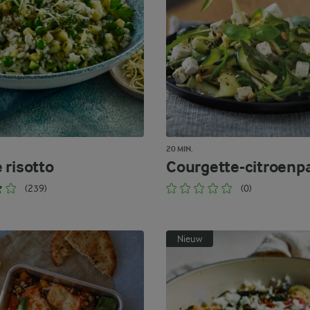
20 MIN.
 risotto
Courgette-citroenp
(239)
(0)
Nieuw