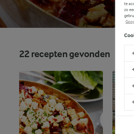
te ac
zo ee
gebru
Goog
Coo
22
recepten gevonden