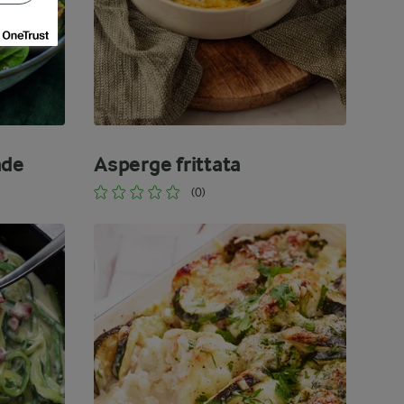
ade
Asperge frittata
(0)