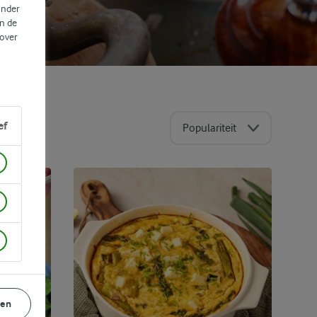
ander
n de
 over
ef
Populariteit
gen