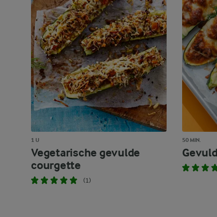
1 U
50 MIN.
Vegetarische gevulde
Gevuld
courgette
(1)