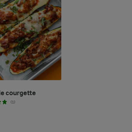
e courgette
(1)