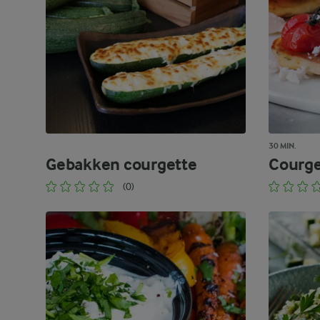
30 MIN.
Gebakken courgette
Courge
(0)