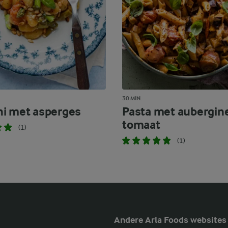
30 MIN.
i met asperges
Pasta met aubergin
tomaat
(1)
(1)
Andere Arla Foods websites