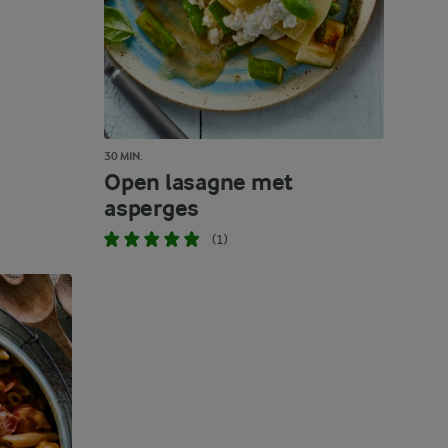
30 MIN.
Open lasagne met
asperges
(1)