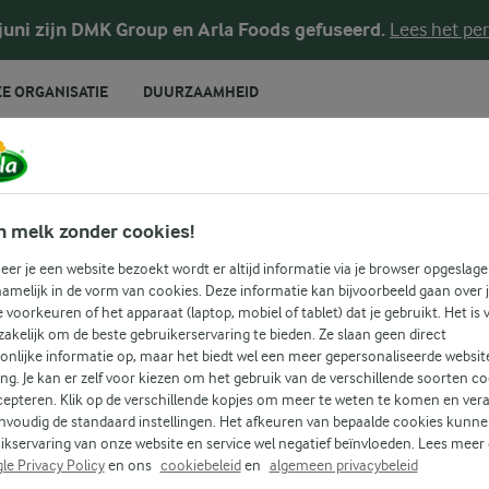
 juni zijn DMK Group en Arla Foods gefuseerd.
Lees het per
E ORGANISATIE
DUURZAAMHEID
RECEPTEN
Gezonde pasta
n melk zonder cookies!
er je een website bezoekt wordt er altijd informatie via je browser opgeslage
amelijk in de vorm van cookies. Deze informatie kan bijvoorbeeld gaan over 
je voorkeuren of het apparaat (laptop, mobiel of tablet) dat je gebruikt. Het is 
ld van gezonde pasta. Dit is een plek boordevol heerlijke recep
akelijk om de beste gebruikerservaring te bieden. Ze slaan geen direct
onlijke informatie op, maar het biedt wel een meer gepersonaliseerde websit
 door verschillende ideeën en het volgende food avontuur ka
ing. Je kan er zelf voor kiezen om het gebruik van de verschillende soorten c
cepteren. Klik op de verschillende kopjes om meer te weten te komen en ver
nvoudig de standaard instellingen. Het afkeuren van bepaalde cookies kunne
PASTA
ikservaring van onze website en service wel negatief beïnvloeden. Lees meer
Zoek categorie
le Privacy Policy
en ons
cookiebeleid
en
algemeen privacybeleid
Zoek zoektermen in te voeren