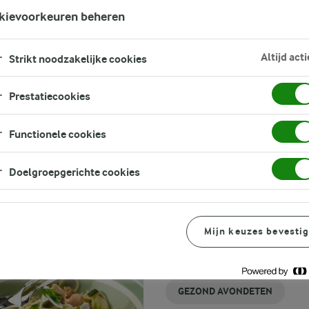
FILTER
kievoorkeuren beheren
Altijd acti
Strikt noodzakelijke cookies
Prestatiecookies
Functionele cookies
GERELATEERDE CATEGORIEËN
Doelgroepgerichte cookies
VEGETARISCHE
MAKKELIJKE
PASTA MET
GEZONDE
PASTA
GEZONDE
PASTA RECEPTEN
PASTA
GEZONDE
ROOMSAUS
RECEPTEN
RECEPTEN
LUNCH
RECEPTEN
RECEPTEN
MET KIP
GEZOND ONTBIJT
Mijn keuzes bevesti
GEZONDE TUSSENDOORTJES
GEZOND AVONDETEN