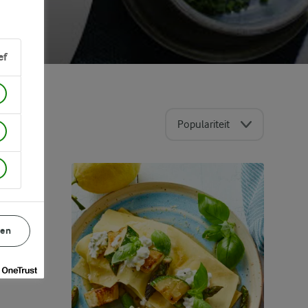
ef
Populariteit
gen