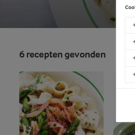
Coo
6
recepten gevonden