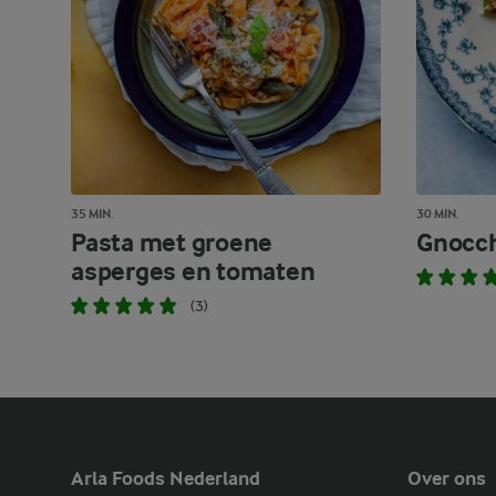
35 MIN.
30 MIN.
Pasta met groene
Gnocch
asperges en tomaten
(3)
Arla Foods Nederland
Over ons