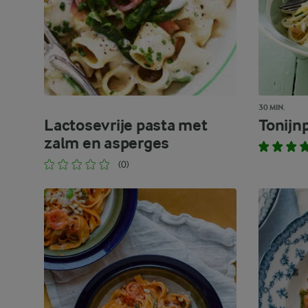
30 MIN.
Lactosevrije pasta met
Tonijn
zalm en asperges
(0)