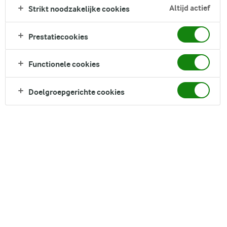
FILTER
Altijd actief
Strikt noodzakelijke cookies
Prestatiecookies
Functionele cookies
45
recepten gevonden
Doelgroepgerichte cookies
Populariteit