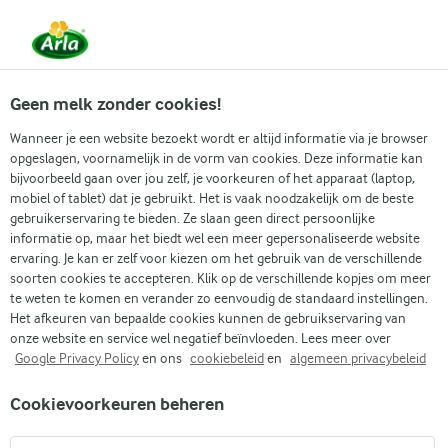
Vanaf 1 juni zijn DMK Group en Arla Foods
gefuseerd.
Lees het persbericht.
Geen melk zonder cookies!
Wanneer je een website bezoekt wordt er altijd informatie via je browser
opgeslagen, voornamelijk in de vorm van cookies. Deze informatie kan
bijvoorbeeld gaan over jou zelf, je voorkeuren of het apparaat (laptop,
RECEPTEN
mobiel of tablet) dat je gebruikt. Het is vaak noodzakelijk om de beste
Vegetarische pasta
gebruikerservaring te bieden. Ze slaan geen direct persoonlijke
informatie op, maar het biedt wel een meer gepersonaliseerde website
ervaring. Je kan er zelf voor kiezen om het gebruik van de verschillende
Vind je volgende maaltijd uit onze selectie
soorten cookies te accepteren. Klik op de verschillende kopjes om meer
vegetarische pasta. Ontdek heerlijke nieuwe
te weten te komen en verander zo eenvoudig de standaard instellingen.
Het afkeuren van bepaalde cookies kunnen de gebruikservaring van
receptideeën die passen bij jouw wensen.
onze website en service wel negatief beïnvloeden. Lees meer over
Google Privacy Policy
en ons
cookiebeleid
en
algemeen privacybeleid
Cookievoorkeuren beheren
Zoek categorie
Zoek zoektermen in te voeren