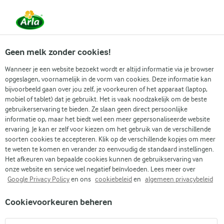
Vanaf 1 juni zijn DMK Group en Arla Foods
gefuseerd.
Lees het persbericht.
Geen melk zonder cookies!
Wanneer je een website bezoekt wordt er altijd informatie via je browser
opgeslagen, voornamelijk in de vorm van cookies. Deze informatie kan
bijvoorbeeld gaan over jou zelf, je voorkeuren of het apparaat (laptop,
RECEPTEN
mobiel of tablet) dat je gebruikt. Het is vaak noodzakelijk om de beste
Ijs + Aardbei
gebruikerservaring te bieden. Ze slaan geen direct persoonlijke
informatie op, maar het biedt wel een meer gepersonaliseerde website
ervaring. Je kan er zelf voor kiezen om het gebruik van de verschillende
Arla geeft je recepten voor alle gelegenheden! Gebruik
soorten cookies te accepteren. Klik op de verschillende kopjes om meer
onderstaande zoekfunctie of het filtermenu om
te weten te komen en verander zo eenvoudig de standaard instellingen.
Het afkeuren van bepaalde cookies kunnen de gebruikservaring van
gemakkelijk recepten met jouw favoriete ingrediënten
onze website en service wel negatief beïnvloeden. Lees meer over
te vinden.
Google Privacy Policy
en ons
cookiebeleid
en
algemeen privacybeleid
Cookievoorkeuren beheren
Zoek categorie