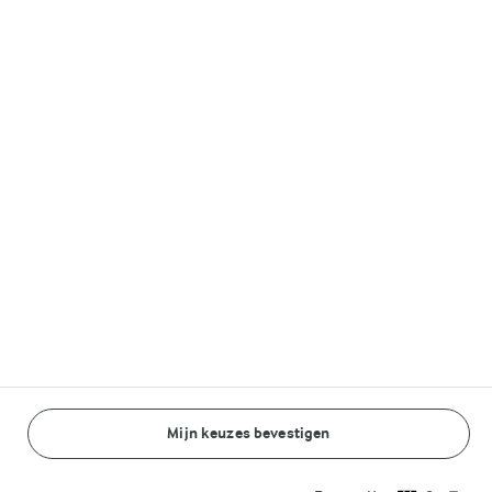
Volg ons op
© Arla Foods amba 2026
Reopen cookie popup
Algemeen Privacybeleid
Standaard Gebruiksvoorwaarden
Cookieverklaring
Mijn keuzes bevestigen
Betaal verklaring