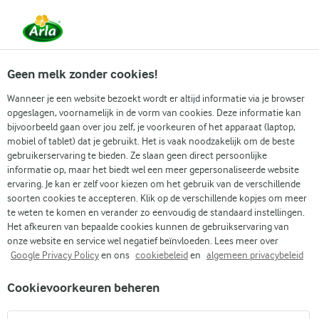
Vanaf 1 juni zijn DMK Group en Arla Foods
gefuseerd.
Lees het persbericht.
Geen melk zonder cookies!
Wanneer je een website bezoekt wordt er altijd informatie via je browser
opgeslagen, voornamelijk in de vorm van cookies. Deze informatie kan
Zoek categorie
bijvoorbeeld gaan over jou zelf, je voorkeuren of het apparaat (laptop,
mobiel of tablet) dat je gebruikt. Het is vaak noodzakelijk om de beste
gebruikerservaring te bieden. Ze slaan geen direct persoonlijke
Zoek zoektermen in te voeren
informatie op, maar het biedt wel een meer gepersonaliseerde website
Arla
Recepten
Aardbeienijslolly
ervaring. Je kan er zelf voor kiezen om het gebruik van de verschillende
soorten cookies te accepteren. Klik op de verschillende kopjes om meer
Aardbeienijslolly
te weten te komen en verander zo eenvoudig de standaard instellingen.
Het afkeuren van bepaalde cookies kunnen de gebruikservaring van
1 U
(0)
onze website en service wel negatief beïnvloeden. Lees meer over
Google Privacy Policy
en ons
cookiebeleid
en
algemeen privacybeleid
Er gaat niets boven de vreugde van zelfgemaakte
Cookievoorkeuren beheren
aardbeienijslolly's. Deze koele lekkernijen combineren de
zoetheid van rijpe aardbeien met gladde yoghurt en een