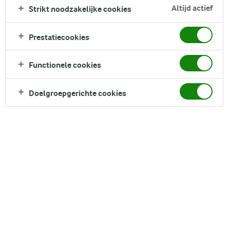
vleugje aardbeiengelei. Ze zijn eenvoudig en leuk om te
Altijd actief
Strikt noodzakelijke cookies
maken met kinderen, maar toch elegant genoeg voor een
bijeenkomst van volwassenen. Deze ijslolly's zijn een
Prestatiecookies
veelzijdige en verfrissende traktatie, perfect als snack op elk
moment of als zoete afsluiting van je dag. Snel te bereiden en
Functionele cookies
heerlijk om te eten, onze aardbeienijslolly's zullen zeker een
familiefavoriet worden.
Doelgroepgerichte cookies
Direct in je mandje bij:
1
DELEN