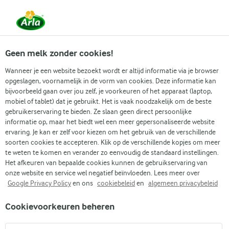
Vanaf 1 juni zijn DMK Group en Arla Foods
gefuseerd.
Lees het persbericht.
Geen melk zonder cookies!
Wanneer je een website bezoekt wordt er altijd informatie via je browser
opgeslagen, voornamelijk in de vorm van cookies. Deze informatie kan
Zoek categorie
bijvoorbeeld gaan over jou zelf, je voorkeuren of het apparaat (laptop,
mobiel of tablet) dat je gebruikt. Het is vaak noodzakelijk om de beste
gebruikerservaring te bieden. Ze slaan geen direct persoonlijke
Zoek zoektermen in te voeren
informatie op, maar het biedt wel een meer gepersonaliseerde website
Arla
Recepten
Toast Hawaii
ervaring. Je kan er zelf voor kiezen om het gebruik van de verschillende
soorten cookies te accepteren. Klik op de verschillende kopjes om meer
Toast Hawaii
te weten te komen en verander zo eenvoudig de standaard instellingen.
Het afkeuren van bepaalde cookies kunnen de gebruikservaring van
10 MIN.
(5)
onze website en service wel negatief beïnvloeden. Lees meer over
Google Privacy Policy
en ons
cookiebeleid
en
algemeen privacybeleid
Toast Hawaii combineert het hartige met het zoete in een
Cookievoorkeuren beheren
eenvoudige maar onweerstaanbare toast. Afkomstig uit
Duitsland maar vol smaken uit de Hawaiiaanse keuken,