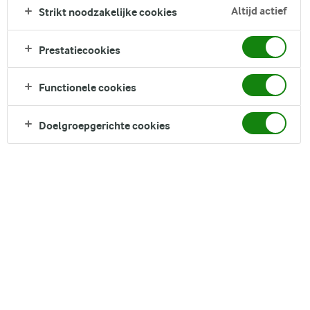
trouwt dit klassieke toastrecept de rijkdom van ham en
Altijd actief
Strikt noodzakelijke cookies
gesmolten kaas met de heldere, frisse zuurheid van ananas,
allemaal bekroond met een vrolijke kers.
Prestatiecookies
Direct in je mandje bij:
Functionele cookies
Doelgroepgerichte cookies
DELEN
Ingrediënten
Recept voor 4 Serving porties