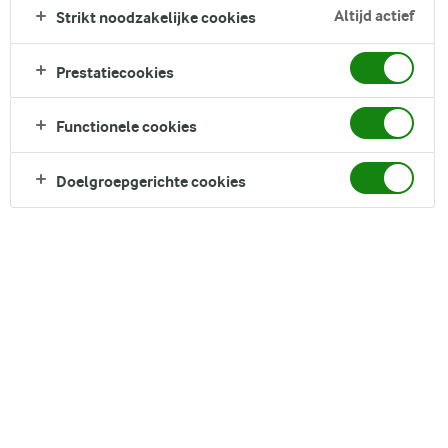
geserveerd na een diner. Met ons recept leer je snel hoe je
Altijd actief
Strikt noodzakelijke cookies
een White Russian maakt. Spoiler: het is heel eenvoudig.
Prestatiecookies
Direct in je mandje bij:
Functionele cookies
Doelgroepgerichte cookies
DELEN
Ingrediënten
Recept voor 4 Serving porties