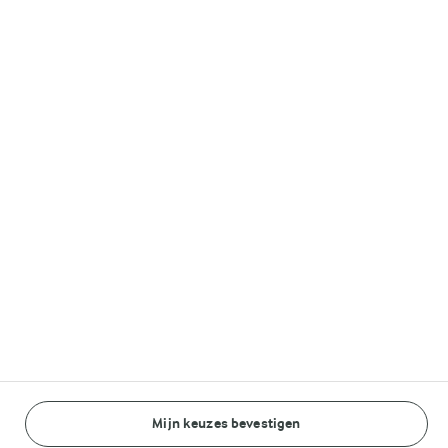
Melkunie
Lurpak®
Volg ons op
© Arla Foods amba 2026
Reopen cookie popup
Algemeen Privacybeleid
Standaard Gebruiksvoorwaarden
Mijn keuzes bevestigen