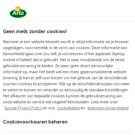
Vanaf 1 juni zijn DMK Group en Arla Foods
gefuseerd.
Lees het persbericht.
Geen melk zonder cookies!
Wanneer je een website bezoekt wordt er altijd informatie via je browser
opgeslagen, voornamelijk in de vorm van cookies. Deze informatie kan
Zoek categorie
bijvoorbeeld gaan over jou zelf, je voorkeuren of het apparaat (laptop,
mobiel of tablet) dat je gebruikt. Het is vaak noodzakelijk om de beste
gebruikerservaring te bieden. Ze slaan geen direct persoonlijke
Zoek zoektermen in te voeren
informatie op, maar het biedt wel een meer gepersonaliseerde website
Arla
Recepten
White Russian
ervaring. Je kan er zelf voor kiezen om het gebruik van de verschillende
soorten cookies te accepteren. Klik op de verschillende kopjes om meer
White Russian
te weten te komen en verander zo eenvoudig de standaard instellingen.
Het afkeuren van bepaalde cookies kunnen de gebruikservaring van
5 MIN.
(1)
onze website en service wel negatief beïnvloeden. Lees meer over
Google Privacy Policy
en ons
cookiebeleid
en
algemeen privacybeleid
De White Russian is een heerlijke cocktail gemaakt van
Cookievoorkeuren beheren
wodka, koffielikeur, melk en ijsblokjes. Het vereist niet veel
fancy apparatuur en kan gemakkelijk als dessert worden