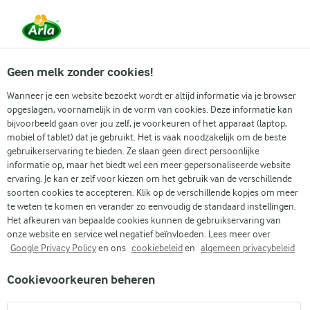
Vanaf 1 juni zijn DMK Group en Arla Foods
gefuseerd.
Lees het persbericht.
Geen melk zonder cookies!
Wanneer je een website bezoekt wordt er altijd informatie via je browser
Veelgestelde vragen Arla Biol
opgeslagen, voornamelijk in de vorm van cookies. Deze informatie kan
bijvoorbeeld gaan over jou zelf, je voorkeuren of het apparaat (laptop,
mobiel of tablet) dat je gebruikt. Het is vaak noodzakelijk om de beste
gebruikerservaring te bieden. Ze slaan geen direct persoonlijke
informatie op, maar het biedt wel een meer gepersonaliseerde website
ervaring. Je kan er zelf voor kiezen om het gebruik van de verschillende
soorten cookies te accepteren. Klik op de verschillende kopjes om meer
te weten te komen en verander zo eenvoudig de standaard instellingen.
Het afkeuren van bepaalde cookies kunnen de gebruikservaring van
onze website en service wel negatief beïnvloeden. Lees meer over
Google Privacy Policy
en ons
cookiebeleid
en
algemeen privacybeleid
Cookievoorkeuren beheren