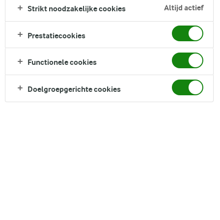
Altijd actief
Strikt noodzakelijke cookies
Prestatiecookies
Functionele cookies
Arla Foods Nederland
Doelgroepgerichte cookies
Arla Foods Nederland

Stadsplateau 40A

3521 AZ, Utrecht
Vragen of opmerkingen over een merk of product?
Over ons
Onze organisatie