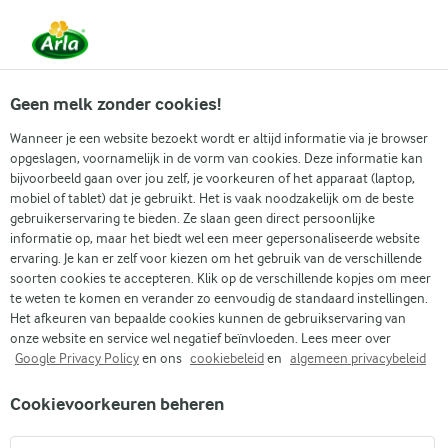
Vanaf 1 juni zijn DMK Group en Arla Foods
gefuseerd.
Lees het persbericht.
Geen melk zonder cookies!
Wanneer je een website bezoekt wordt er altijd informatie via je browser
opgeslagen, voornamelijk in de vorm van cookies. Deze informatie kan
Recepten
Producten
Lactosevrij lev
bijvoorbeeld gaan over jou zelf, je voorkeuren of het apparaat (laptop,
mobiel of tablet) dat je gebruikt. Het is vaak noodzakelijk om de beste
gebruikerservaring te bieden. Ze slaan geen direct persoonlijke
informatie op, maar het biedt wel een meer gepersonaliseerde website
ervaring. Je kan er zelf voor kiezen om het gebruik van de verschillende
Arla
Lactofree
soorten cookies te accepteren. Klik op de verschillende kopjes om meer
te weten te komen en verander zo eenvoudig de standaard instellingen.
Arla® Lactofree
Het afkeuren van bepaalde cookies kunnen de gebruikservaring van
Lactosevrije halfvolle
onze website en service wel negatief beïnvloeden. Lees meer over
Google Privacy Policy
en ons
cookiebeleid
en
algemeen privacybeleid
melkdrank 1.5 liter
Cookievoorkeuren beheren