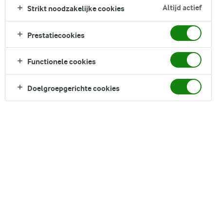
Altijd actief
Strikt noodzakelijke cookies
Prestatiecookies
Functionele cookies
Doelgroepgerichte cookies
Wil je weer genieten van een cappuccino of van
pannenkoeken? Het kan met Arla LactoFREE houdbare
melkdrank. Want met behulp van lactase en een speciale
filtertechniek brengen we jou het lekkere van zuivel zonder
lactose*. Vol van smaak, met Vitamine D en van nature een
bron van eiwitten.