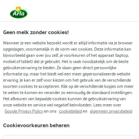
Vanaf 1 juni zijn DMK Group en Arla Foods
gefuseerd.
Lees het persbericht.
Geen melk zonder cookies!
Wanneer je een website bezoekt wordt er altijd informatie via je browser
opgeslagen, voornamelijk in de vorm van cookies. Deze informatie kan
Recepten
Producten
Lactosevrij lev
bijvoorbeeld gaan over jou zelf, je voorkeuren of het apparaat (laptop,
mobiel of tablet) dat je gebruikt. Het is vaak noodzakelijk om de beste
gebruikerservaring te bieden. Ze slaan geen direct persoonlijke
informatie op, maar het biedt wel een meer gepersonaliseerde website
ervaring. Je kan er zelf voor kiezen om het gebruik van de verschillende
Arla
Lactofree
soorten cookies te accepteren. Klik op de verschillende kopjes om meer
te weten te komen en verander zo eenvoudig de standaard instellingen.
Arla® Lactofree
Het afkeuren van bepaalde cookies kunnen de gebruikservaring van
Lactosevrije houdbare
onze website en service wel negatief beïnvloeden. Lees meer over
Google Privacy Policy
en ons
cookiebeleid
en
algemeen privacybeleid
halfvolle melkdrank
Cookievoorkeuren beheren