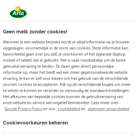
Vanaf 1 juni zijn DMK Group en Arla Foods
gefuseerd.
Lees het persbericht.
Geen melk zonder cookies!
Wanneer je een website bezoekt wordt er altijd informatie via je browser
opgeslagen, voornamelijk in de vorm van cookies. Deze informatie kan
Wat is skyr?
Onze producten
Recept
bijvoorbeeld gaan over jou zelf, je voorkeuren of het apparaat (laptop,
mobiel of tablet) dat je gebruikt. Het is vaak noodzakelijk om de beste
gebruikerservaring te bieden. Ze slaan geen direct persoonlijke
informatie op, maar het biedt wel een meer gepersonaliseerde website
ervaring. Je kan er zelf voor kiezen om het gebruik van de verschillende
Arla
Arla assortiment
Arla Skyr
soorten cookies te accepteren. Klik op de verschillende kopjes om meer
te weten te komen en verander zo eenvoudig de standaard instellingen.
Arla® Skyr Aardbei 450 g
Het afkeuren van bepaalde cookies kunnen de gebruikservaring van
onze website en service wel negatief beïnvloeden. Lees meer over
Koop direct bij:
Google Privacy Policy
en ons
cookiebeleid
en
algemeen privacybeleid
Cookievoorkeuren beheren