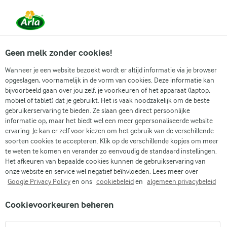
Vanaf 1 juni zijn DMK Group en Arla Foods
gefuseerd.
Lees het persbericht.
Geen melk zonder cookies!
Wanneer je een website bezoekt wordt er altijd informatie via je browser
opgeslagen, voornamelijk in de vorm van cookies. Deze informatie kan
Zoek categorie
bijvoorbeeld gaan over jou zelf, je voorkeuren of het apparaat (laptop,
mobiel of tablet) dat je gebruikt. Het is vaak noodzakelijk om de beste
gebruikerservaring te bieden. Ze slaan geen direct persoonlijke
Zoek zoektermen in te voeren
informatie op, maar het biedt wel een meer gepersonaliseerde website
Arla
Recepten
Appel crumble overnight oats
ervaring. Je kan er zelf voor kiezen om het gebruik van de verschillende
soorten cookies te accepteren. Klik op de verschillende kopjes om meer
Appel crumble overnight
te weten te komen en verander zo eenvoudig de standaard instellingen.
oats
Het afkeuren van bepaalde cookies kunnen de gebruikservaring van
onze website en service wel negatief beïnvloeden. Lees meer over
Google Privacy Policy
en ons
cookiebeleid
en
algemeen privacybeleid
1 U
Bereidingstijd 15 min.
(1)
•
Cookievoorkeuren beheren
Als ontbijt naar een dessert smaakt, staat je een traktatie te
wachten met deze appel crumble overnight oats. Begin je dag