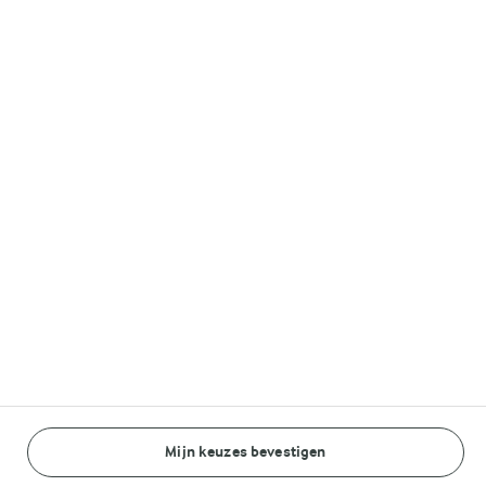
Melkunie
Lurpak®
Volg ons op
© Arla Foods amba 2026
Reopen cookie popup
Algemeen Privacybeleid
Standaard Gebruiksvoorwaarden
Mijn keuzes bevestigen
BEREIDINGSWIJZE
INGREDIËNTEN