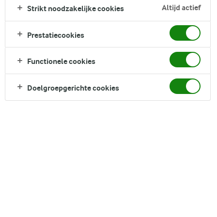
Altijd actief
Strikt noodzakelijke cookies
met de warme, vertrouwde smaken van traditionele appel
crumble. Kaneel, amandelen en ahornsiroop (of honing)
zorgen voor een lichte zoetheid, in balans gebracht door
Prestatiecookies
romige havermout, appel en chiazaad. Maak dit ontbijt van
tevoren klaar voor een hartverwarmende, vullende maaltijd
Functionele cookies
waarmee je de dag goed begint.
Doelgroepgerichte cookies
Direct in je mandje bij:
DELEN