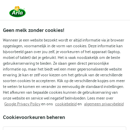
Vanaf 1 juni zijn DMK Group en Arla Foods
gefuseerd.
Lees het persbericht.
Geen melk zonder cookies!
Wanneer je een website bezoekt wordt er altijd informatie via je browser
opgeslagen, voornamelijk in de vorm van cookies. Deze informatie kan
Populaire artikelen
Eenvoudig dagelijks koken
Gidse
bijvoorbeeld gaan over jou zelf, je voorkeuren of het apparaat (laptop,
mobiel of tablet) dat je gebruikt. Het is vaak noodzakelijk om de beste
gebruikerservaring te bieden. Ze slaan geen direct persoonlijke
Recepten
Artikelen
Lactosevrij gebak
informatie op, maar het biedt wel een meer gepersonaliseerde website
ervaring. Je kan er zelf voor kiezen om het gebruik van de verschillende
Lactosevrij gebak
soorten cookies te accepteren. Klik op de verschillende kopjes om meer
te weten te komen en verander zo eenvoudig de standaard instellingen.
Het afkeuren van bepaalde cookies kunnen de gebruikservaring van
onze website en service wel negatief beïnvloeden. Lees meer over
Google Privacy Policy
en ons
cookiebeleid
en
algemeen privacybeleid
Cookievoorkeuren beheren