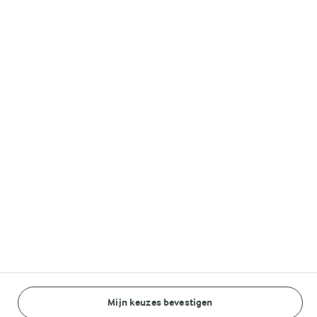
Volg ons op
© Arla Foods amba 2026
Reopen cookie popup
Algemeen Privacybeleid
Standaard Gebruiksvoorwaarden
Cookieverklaring
Mijn keuzes bevestigen
Betaal verklaring