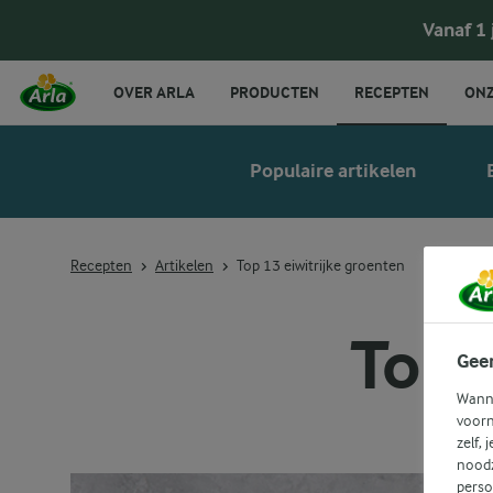
Vanaf 1
OVER ARLA
PRODUCTEN
RECEPTEN
ONZ
Populaire artikelen
Recepten
Artikelen
Top 13 eiwitrijke groenten
Top 
Gee
Wanne
voorn
zelf, 
noodz
perso