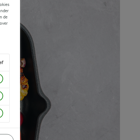
ookies
ander
n de
 over
ef