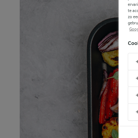
ervar
te ac
zo ee
gebru
Goog
Coo