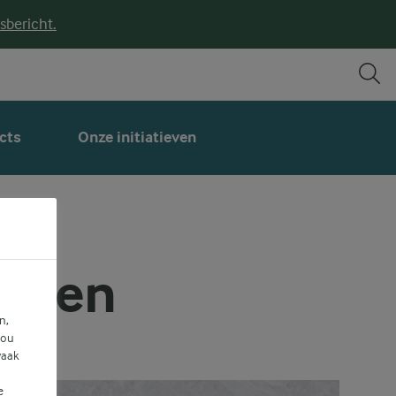
sbericht.
cts
Onze initiatieven
enten
n,
jou
vaak
e