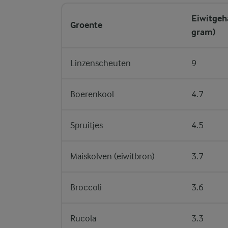
Eiwitgeh
Groente
gram)
Linzenscheuten
9
Boerenkool
4.7
Spruitjes
4.5
Maiskolven (eiwitbron)
3.7
Broccoli
3.6
Rucola
3.3