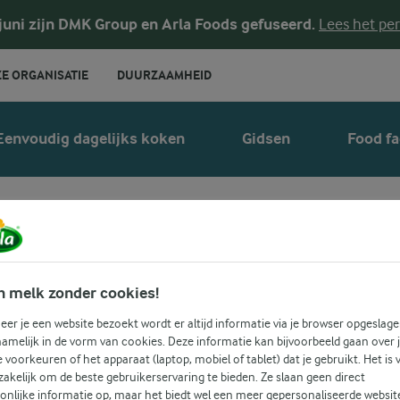
 juni zijn DMK Group en Arla Foods gefuseerd.
Lees het per
E ORGANISATIE
DUURZAAMHEID
Eenvoudig dagelijks koken
Gidsen
Food fa
13 eiwitrijke gro
n melk zonder cookies!
er je een website bezoekt wordt er altijd informatie via je browser opgeslage
amelijk in de vorm van cookies. Deze informatie kan bijvoorbeeld gaan over 
je voorkeuren of het apparaat (laptop, mobiel of tablet) dat je gebruikt. Het is 
akelijk om de beste gebruikerservaring te bieden. Ze slaan geen direct
onlijke informatie op, maar het biedt wel een meer gepersonaliseerde websit