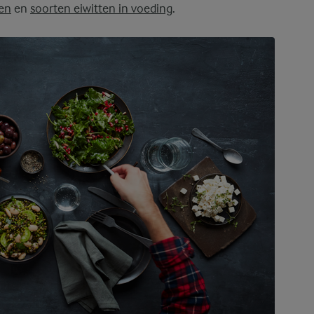
len
en
soorten eiwitten in voeding
.