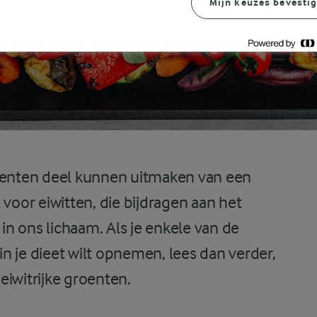
Mijn keuzes bevesti
enten deel kunnen uitmaken van een
 voor eiwitten, die bijdragen aan het
n ons lichaam. Als je enkele van de
n je dieet wilt opnemen, lees dan verder,
eiwitrijke groenten.