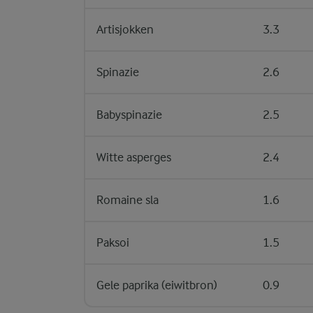
Artisjokken
3.3
Spinazie
2.6
Babyspinazie
2.5
Witte asperges
2.4
Romaine sla
1.6
Paksoi
1.5
Gele paprika (eiwitbron)
0.9