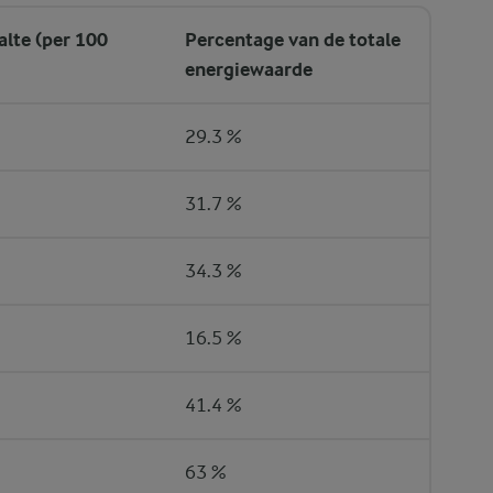
alte (per 100
Percentage van de totale
energiewaarde
29.3 %
31.7 %
34.3 %
16.5 %
41.4 %
63 %