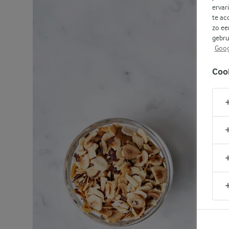
ervar
te ac
zo ee
gebru
Goog
Coo