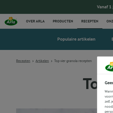
Vanaf 1
OVER ARLA
PRODUCTEN
RECEPTEN
ONZ
Populaire artikelen
Recepten
Artikelen
Top vier granola recepten
Top 
Gee
Wanne
voorn
zelf, 
noodz
perso