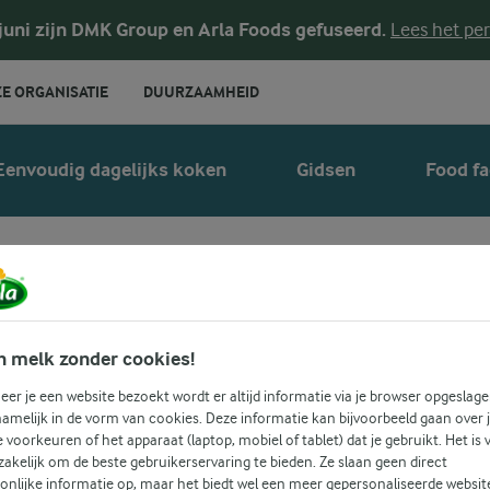
 juni zijn DMK Group en Arla Foods gefuseerd.
Lees het per
E ORGANISATIE
DUURZAAMHEID
Eenvoudig dagelijks koken
Gidsen
Food fa
vier granola rec
n melk zonder cookies!
er je een website bezoekt wordt er altijd informatie via je browser opgeslage
amelijk in de vorm van cookies. Deze informatie kan bijvoorbeeld gaan over 
je voorkeuren of het apparaat (laptop, mobiel of tablet) dat je gebruikt. Het is 
akelijk om de beste gebruikerservaring te bieden. Ze slaan geen direct
onlijke informatie op, maar het biedt wel een meer gepersonaliseerde websit