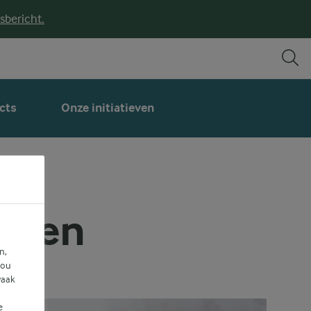
sbericht.
cts
Onze initiatieven
epten
n,
jou
vaak
e