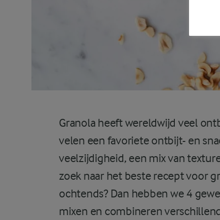
Granola heeft wereldwijd veel ontb
velen een favoriete ontbijt- en sna
veelzijdigheid, een mix van textu
zoek naar het beste recept voor gr
ochtends? Dan hebben we 4 gewel
mixen en combineren verschillend