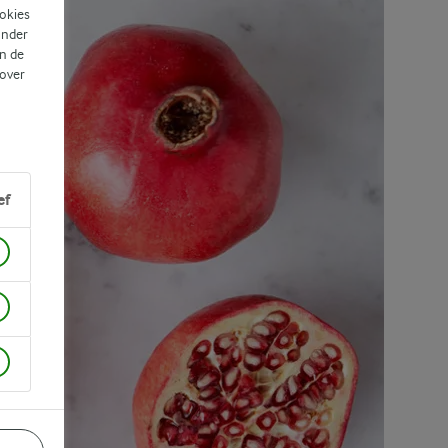
ookies
ander
n de
 over
ef