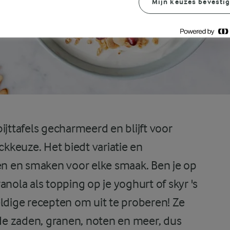
Mijn keuzes bevesti
ijttafels gecharmeerd en blijft voor
ckkeuze. Het biedt variatie en
ren en smaken voor elke smaak. Ben je op
anola als topping op je yoghurt of skyr 's
dige recepten om uit te proberen! Ze
e zaden, granen, noten en meer, dus