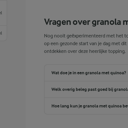
Om de granaatappelpitjes klaar te maken, s
el
Vragen over granola 
el
Nog nooit geëxperimenteerd met het toe
op een gezonde start van je dag met dit
ontdekken over deze heerlijke topping.
Wat doe je in een granola met quinoa?
Welk overig beleg past goed bij grano
Hoe lang kun je granola met quinoa b