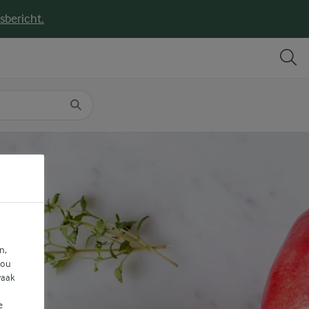
sbericht.
DELEN
PRINT
n,
jou
vaak
e