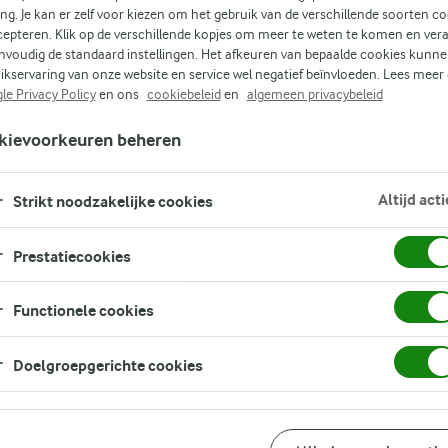
s
ing. Je kan er zelf voor kiezen om het gebruik van de verschillende soorten c
cepteren. Klik op de verschillende kopjes om meer te weten te komen en ver
nvoudig de standaard instellingen. Het afkeuren van bepaalde cookies kunne
ikservaring van onze website en service wel negatief beïnvloeden. Lees meer
le Privacy Policy
en ons
cookiebeleid
en
algemeen privacybeleid
kievoorkeuren beheren
Altijd acti
Strikt noodzakelijke cookies
ing
Prestatiecookies
de
Functionele cookies
Doelgroepgerichte cookies