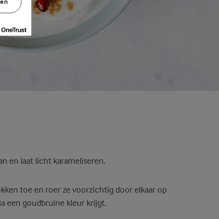
gen
n en laat licht karameliseren.
kken toe en roer ze voorzichtig door elkaar op
a een goudbruine kleur krijgt.