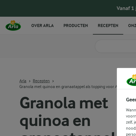
Vanaf 1
OVER ARLA
PRODUCTEN
RECEPTEN
ONZ
Zoek categorie
Zoek zoektermen in 
Arla
Recepten
Granola met quinoa en granaatappel als topping voor Arla Skyr
Granola met
Gee
Wanne
quinoa en
voorn
zelf, 
noodz
perso