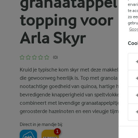
granaatappel al
ervar
te ac
topping voor
zo ee
gebru
Goog
Arla Skyr
Coo
(0)
Kruid je typische kom skyr met deze makkelijke topp
die gewoonweg heerlijk is. Top met granola die de
nootachtige goedheid van quinoa, hartige haver en 
bevredigende knapperigheid van speltvlokken
combineert met levendige granaatappelpitjes,
geroosterde hazelnoten en een vleugje tijm.
Direct in je mandje bij:
1