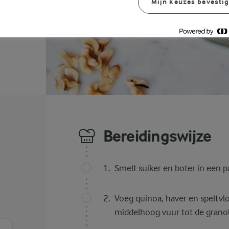
Mijn keuzes bevesti
Bereidingswijze
Smelt suiker en boter in een pa
Voeg quinoa, haver en speltvlo
middelhoog vuur tot de granol