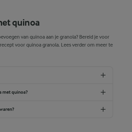
nijd je gewoon een granaatappel doormidden, verdeel je hem in zijn nat
met quinoa
voegen van quinoa aan je granola? Bereid je voor
 recept voor quinoa granola. Lees verder om meer te
la met quinoa?
ewaren?