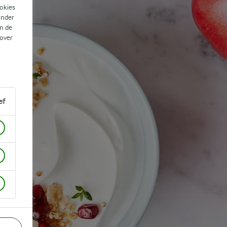
ookies
ander
n de
 over
ef