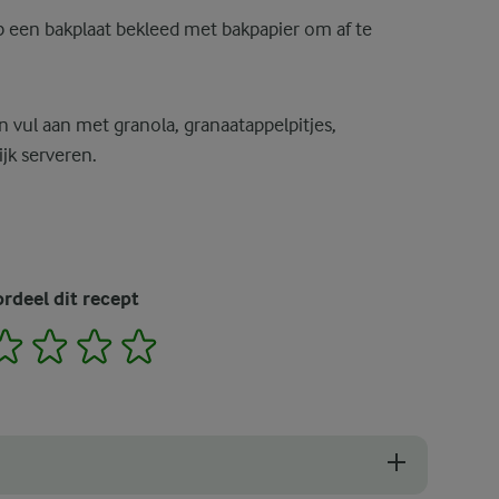
p een bakplaat bekleed met bakpapier om af te
vul aan met granola, granaatappelpitjes,
jk serveren.
rdeel dit recept
2
3
4
5