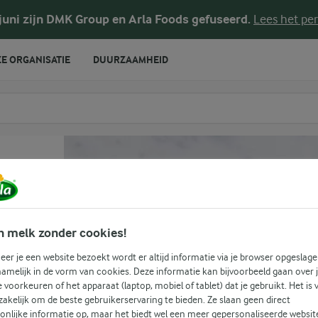
 juni zijn DMK Group en Arla Foods gefuseerd.
Lees het per
E ORGANISATIE
DUURZAAMHEID
te voeren
n melk zonder cookies!
er je een website bezoekt wordt er altijd informatie via je browser opgeslage
amelijk in de vorm van cookies. Deze informatie kan bijvoorbeeld gaan over 
je voorkeuren of het apparaat (laptop, mobiel of tablet) dat je gebruikt. Het is 
akelijk om de beste gebruikerservaring te bieden. Ze slaan geen direct
onlijke informatie op, maar het biedt wel een meer gepersonaliseerde websit