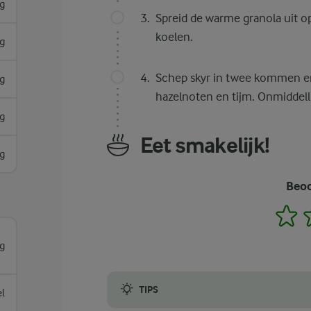
g
Spreid de warme granola uit o
koelen.
g
Schep skyr in twee kommen en 
g
hazelnoten en tijm. Onmiddelli
g
Eet smakelijk!
g
Beoo
1
g
TIPS
el