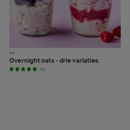
1 U
Overnight oats - drie variaties
(1)