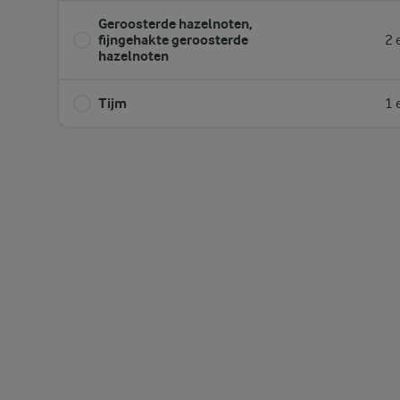
Geroosterde hazelnoten,
fijngehakte geroosterde
2 
hazelnoten
Tijm
1 