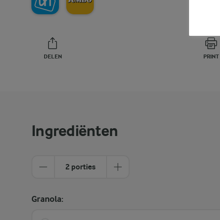
DELEN
PRINT
Ingrediënten
2 porties
Granola: