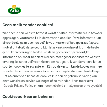
Vanaf 1 juni zijn DMK Group en Arla Foods
gefuseerd.
Lees het persbericht.
Geen melk zonder cookies!
Wanneer je een website bezoekt wordt er altijd informatie via je browser
opgeslagen, voornamelijk in de vorm van cookies. Deze informatie kan
Zoek categorie
bijvoorbeeld gaan over jou zelf, je voorkeuren of het apparaat (laptop,
mobiel of tablet) dat je gebruikt. Het is vaak noodzakelijk om de beste
gebruikerservaring te bieden. Ze slaan geen direct persoonlijke
Zoek zoektermen in te voeren
informatie op, maar het biedt wel een meer gepersonaliseerde website
Arla
Recepten
Beste pannenkoekenrecept
ervaring. Je kan er zelf voor kiezen om het gebruik van de verschillende
soorten cookies te accepteren. Klik op de verschillende kopjes om meer
Beste
te weten te komen en verander zo eenvoudig de standaard instellingen.
pannenkoekenrecept
Het afkeuren van bepaalde cookies kunnen de gebruikservaring van
onze website en service wel negatief beïnvloeden. Lees meer over
Google Privacy Policy
en ons
cookiebeleid
en
algemeen privacybeleid
45 MIN.
(0)
Cookievoorkeuren beheren
Er is een reden waarom dit het beste pannenkoekenrecept is:
het levert heerlijk luchtige pannenkoeken op met een