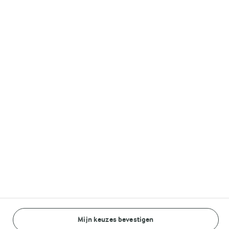
Melkunie
Lurpak®
Volg ons op
© Arla Foods amba 2026
Reopen cookie popup
Algemeen Privacybeleid
Standaard Gebruiksvoorwaarden
Mijn keuzes bevestigen