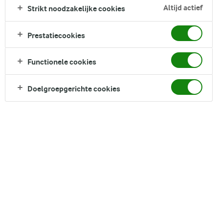
Altijd actief
Strikt noodzakelijke cookies
vleugje citroenrasp, afgemaakt met vanille-ijs en zoete
zwarte bessenjam. Deze pannenkoeken zijn perfect voor een
weekendontbijt of als dessert.
Prestatiecookies
Direct in je mandje bij:
Functionele cookies
Doelgroepgerichte cookies
DELEN
Ingrediënten