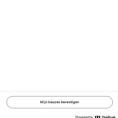
Lurpak®
Volg ons op
© Arla Foods amba 2026
Reopen cookie popup
Algemeen Privacybeleid
Standaard Gebruiksvoorwaarden
Mijn keuzes bevestigen
BEREIDINGSWIJZE
INGREDIËNTEN
Cookieverklaring