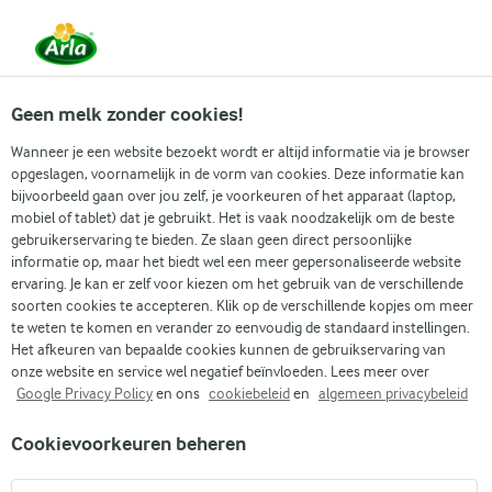
Vanaf 1 juni zijn DMK Group en Arla Foods
gefuseerd.
Lees het persbericht.
Geen melk zonder cookies!
Wanneer je een website bezoekt wordt er altijd informatie via je browser
opgeslagen, voornamelijk in de vorm van cookies. Deze informatie kan
Zoek categorie
bijvoorbeeld gaan over jou zelf, je voorkeuren of het apparaat (laptop,
mobiel of tablet) dat je gebruikt. Het is vaak noodzakelijk om de beste
gebruikerservaring te bieden. Ze slaan geen direct persoonlijke
Zoek zoektermen in te voeren
informatie op, maar het biedt wel een meer gepersonaliseerde website
Arla
Recepten
ervaring. Je kan er zelf voor kiezen om het gebruik van de verschillende
Biefstuk met venkelsalade en witte kaas-spinaziesaus
soorten cookies te accepteren. Klik op de verschillende kopjes om meer
Biefstuk met venkelsalade
te weten te komen en verander zo eenvoudig de standaard instellingen.
Het afkeuren van bepaalde cookies kunnen de gebruikservaring van
en witte kaas-spinaziesaus
onze website en service wel negatief beïnvloeden. Lees meer over
Google Privacy Policy
en ons
cookiebeleid
en
algemeen privacybeleid
30 MIN.
(0)
Cookievoorkeuren beheren
Geniet van ons recept voor sappige biefstuk met