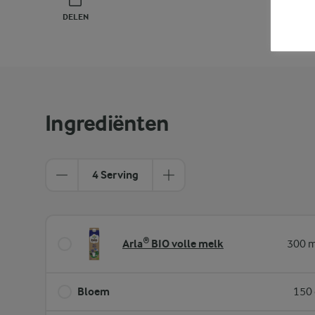
DELEN
PRINT
Ingrediënten
4 Serving
Arla® BIO volle melk
300 m
Bloem
150 