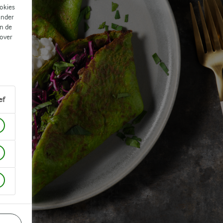
ookies
ander
n de
 over
ef