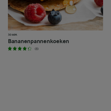
30 MIN.
Bananenpannenkoeken
(8)