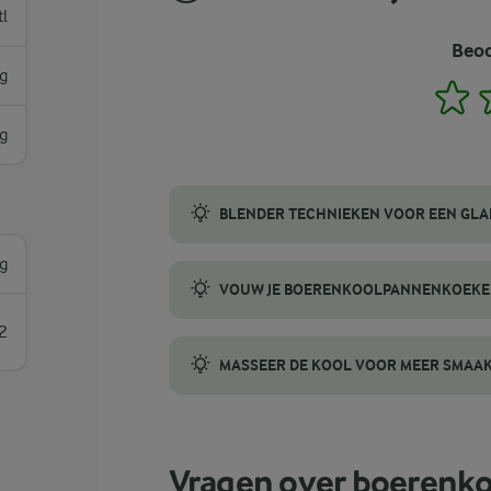
tl
Beoo
g
1
g
BLENDER TECHNIEKEN VOOR EEN GLA
Voor een perfect glad beslag gebruik je e
g
VOUW JE BOERENKOOLPANNENKOEKEN
2
Voor een nette presentatie begin je met h
MASSEER DE KOOL VOOR MEER SMAA
Wist je dat het masseren van kool de sma
Vragen over boerenk