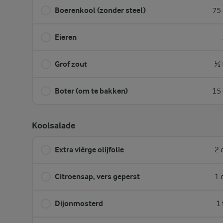
Boerenkool (zonder steel)
75 
Eieren
Grof zout
½ 
Boter (om te bakken)
15 
Koolsalade
Extra vièrge olijfolie
2 
Citroensap, vers geperst
1 
Dijonmosterd
1 