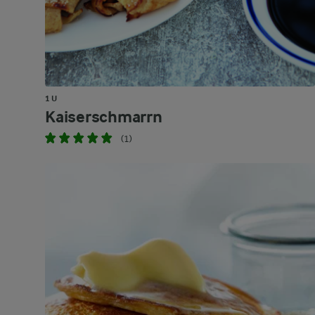
1 U
Kaiserschmarrn
(1)