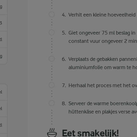
g
Verhit een kleine hoeveelheid
3
Giet ongeveer 75 ml beslag in 
tl
constant vuur ongeveer 2 minu
g
Verplaats de gebakken pannen
aluminiumfolie om warm te h
Herhaal het proces met het ov
el
Serveer de warme boerenkool
el
hüttenkäse en plakjes verse a
tl
Eet smakelijk!