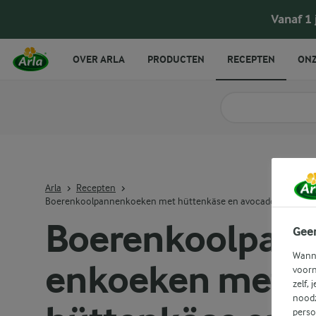
Boerenkoolpannenkoeken met hüttenkäse en
Vanaf 1
OVER ARLA
PRODUCTEN
RECEPTEN
ONZ
Zoek categorie
Zoek zoektermen in 
Arla
Recepten
Boerenkoolpannenkoeken met hüttenkäse en avocado
Boerenkoolpan
Gee
Wanne
enkoeken met
voorn
zelf, 
noodz
perso