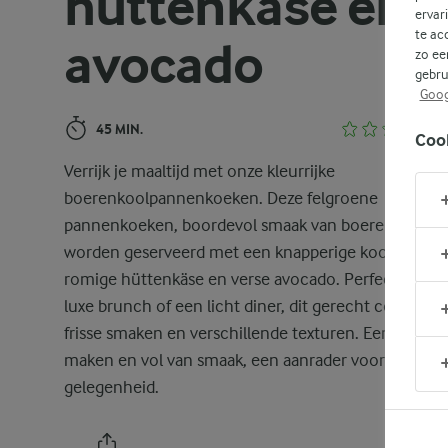
hüttenkäse en
ervar
te ac
avocado
zo ee
gebru
Goog
45 MIN.
Coo
Verrijk je maaltijd met onze kleurrijke
boerenkoolpannenkoeken. Deze felgroene
pannenkoeken, boordevol smaak van boerenkool,
worden geserveerd met een knapperige koolsalade,
romige hüttenkäse en verse avocado. Perfect voor 
luxe brunch of een licht diner, dit gerecht combinee
frisse smaken en verschillende texturen. Eenvoudig 
maken en vol van smaak, een aanrader voor elke
gelegenheid.