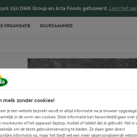
 avocado
 juni zijn DMK Group en Arla Foods gefuseerd.
Lees het per
E ORGANISATIE
DUURZAAMHEID
te voeren
n
n melk zonder cookies!
er je een website bezoekt wordt er altijd informatie via je browser opgeslage
amelijk in de vorm van cookies. Deze informatie kan bijvoorbeeld gaan over 
je voorkeuren of het apparaat (laptop, mobiel of tablet) dat je gebruikt. Het is 
akelijk om de beste gebruikerservaring te bieden. Ze slaan geen direct
onlijke informatie op, maar het biedt wel een meer gepersonaliseerde websit