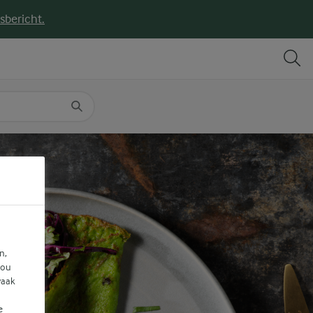
sbericht.
DELEN
PRINT
n,
jou
vaak
e