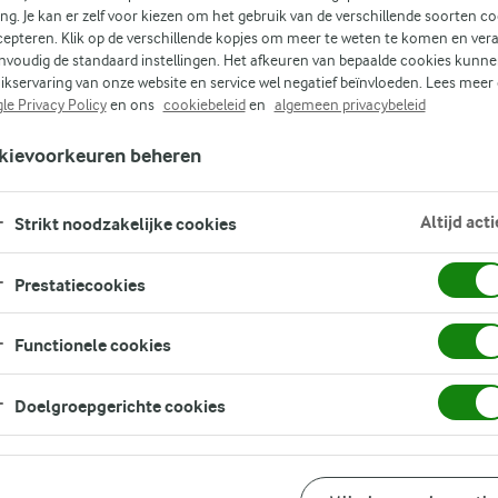
ing. Je kan er zelf voor kiezen om het gebruik van de verschillende soorten c
cepteren. Klik op de verschillende kopjes om meer te weten te komen en ver
nvoudig de standaard instellingen. Het afkeuren van bepaalde cookies kunne
ikservaring van onze website en service wel negatief beïnvloeden. Lees meer
le Privacy Policy
en ons
cookiebeleid
en
algemeen privacybeleid
(0)
kievoorkeuren beheren
Altijd acti
Strikt noodzakelijke cookies
Prestatiecookies
een
rt
Functionele cookies
te
Doelgroepgerichte cookies