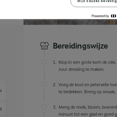
Mijn keuzes bevesti
Bereidingswijze
Klop in een grote kom de olie
zuur dressing te maken.
Voeg de kool en peterselie to
l
te bedekken. Breng op smaak, d
Meng de melk, bloem, boerenk
g
minuut tot een glad en goed 