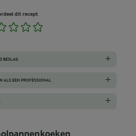
rdeel dit recept
2
3
4
5
D BESLAG
en blender en mix je alle ingrediënten op hoge snelheid gedurende ong
 ALS EEN PROFESSIONAL
et plaatsen van de vulling op de ene helft van de pannenkoek. Vouw 
K
ak en textuur verbetert? Nadat je de kool hebt gemengd met de citro
oolpannenkoeken