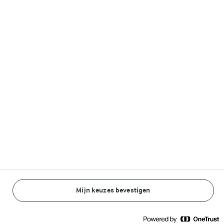
Volg ons op
© Arla Foods amba 2026
Reopen cookie popup
Algemeen Privacybeleid
Standaard Gebruiksvoorwaarden
Mijn keuzes bevestigen
BEREIDINGSWIJZE
INGREDIËNTEN
Cookieverklaring