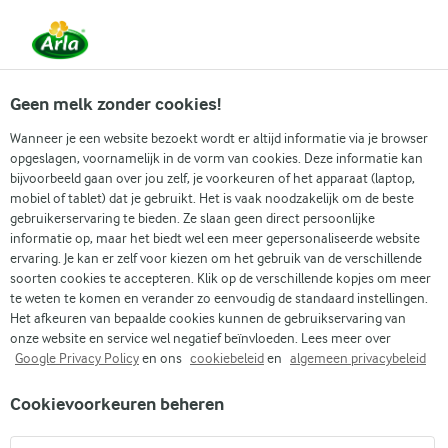
Vanaf 1 juni zijn DMK Group en Arla Foods
gefuseerd.
Lees het persbericht.
Geen melk zonder cookies!
Wanneer je een website bezoekt wordt er altijd informatie via je browser
opgeslagen, voornamelijk in de vorm van cookies. Deze informatie kan
Zoek categorie
bijvoorbeeld gaan over jou zelf, je voorkeuren of het apparaat (laptop,
mobiel of tablet) dat je gebruikt. Het is vaak noodzakelijk om de beste
gebruikerservaring te bieden. Ze slaan geen direct persoonlijke
Zoek zoektermen in te voeren
informatie op, maar het biedt wel een meer gepersonaliseerde website
Arla
Recepten
Chocoladepap
ervaring. Je kan er zelf voor kiezen om het gebruik van de verschillende
soorten cookies te accepteren. Klik op de verschillende kopjes om meer
Chocoladepap
te weten te komen en verander zo eenvoudig de standaard instellingen.
Het afkeuren van bepaalde cookies kunnen de gebruikservaring van
15 MIN.
(0)
onze website en service wel negatief beïnvloeden. Lees meer over
Google Privacy Policy
en ons
cookiebeleid
en
algemeen privacybeleid
Ben je op zoek naar een heerlijke ontbijtoptie? Dan is deze
Cookievoorkeuren beheren
chocoladepap zeker een schot in de roos! Het toevoegen van
chocolade aan een bekende klassieker maakt het ontbijt al