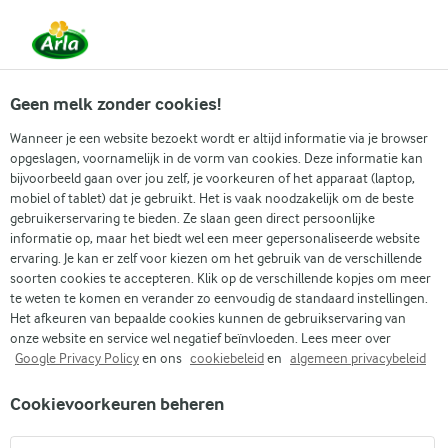
Vanaf 1 juni zijn DMK Group en Arla Foods
gefuseerd.
Lees het persbericht.
Geen melk zonder cookies!
Wanneer je een website bezoekt wordt er altijd informatie via je browser
opgeslagen, voornamelijk in de vorm van cookies. Deze informatie kan
Zoek categorie
bijvoorbeeld gaan over jou zelf, je voorkeuren of het apparaat (laptop,
mobiel of tablet) dat je gebruikt. Het is vaak noodzakelijk om de beste
gebruikerservaring te bieden. Ze slaan geen direct persoonlijke
Zoek zoektermen in te voeren
informatie op, maar het biedt wel een meer gepersonaliseerde website
Arla
Recepten
ervaring. Je kan er zelf voor kiezen om het gebruik van de verschillende
Eenvoudige eiwitpannenkoeken met banaan en blauwe bessen
soorten cookies te accepteren. Klik op de verschillende kopjes om meer
Eenvoudige
te weten te komen en verander zo eenvoudig de standaard instellingen.
Het afkeuren van bepaalde cookies kunnen de gebruikservaring van
eiwitpannenkoeken met
onze website en service wel negatief beïnvloeden. Lees meer over
Google Privacy Policy
en ons
cookiebeleid
en
algemeen privacybeleid
banaan en blauwe bessen
Cookievoorkeuren beheren
20 MIN.
(0)