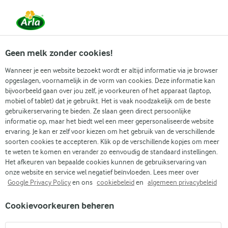
Vanaf 1 juni zijn DMK Group en Arla Foods
gefuseerd.
Lees het persbericht.
Geen melk zonder cookies!
Wanneer je een website bezoekt wordt er altijd informatie via je browser
opgeslagen, voornamelijk in de vorm van cookies. Deze informatie kan
Zoek categorie
bijvoorbeeld gaan over jou zelf, je voorkeuren of het apparaat (laptop,
mobiel of tablet) dat je gebruikt. Het is vaak noodzakelijk om de beste
gebruikerservaring te bieden. Ze slaan geen direct persoonlijke
Zoek zoektermen in te voeren
informatie op, maar het biedt wel een meer gepersonaliseerde website
Arla
Recepten
Eiwitrijke Granola
ervaring. Je kan er zelf voor kiezen om het gebruik van de verschillende
soorten cookies te accepteren. Klik op de verschillende kopjes om meer
Eiwitrijke Granola
te weten te komen en verander zo eenvoudig de standaard instellingen.
Het afkeuren van bepaalde cookies kunnen de gebruikservaring van
10 MIN.
Kooktijd 1 u
(1)
•
onze website en service wel negatief beïnvloeden. Lees meer over
Google Privacy Policy
en ons
cookiebeleid
en
algemeen privacybeleid
Haal meer uit je ochtend met onze zelfgemaakte eiwitrijke
Cookievoorkeuren beheren
granola. Deze granola combineert de perfecte mix van
havermout, amandelen, chiazaad en een selectie van zaden,