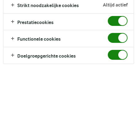
samen met een vleugje honing en vanille. De knapperige
Altijd actief
Strikt noodzakelijke cookies
textuur, geroosterde smaken en een subtiele zoetheid maken
het een veelzijdig en smakelijk recept. Serveer het met jouw
Prestatiecookies
favoriete Arla Skyr of eet het gewoon tussendoortje, deze
granola biedt een perfecte balans tussen smaak en
Functionele cookies
voedingsstoffen.​
Direct in je mandje bij:
Doelgroepgerichte cookies
DELEN
Ingrediënten