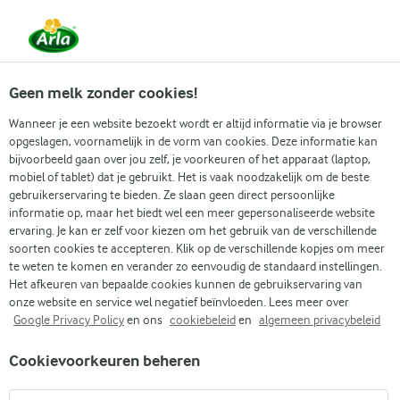
Vanaf 1 juni zijn DMK Group en Arla Foods
gefuseerd.
Lees het persbericht.
Geen melk zonder cookies!
Wanneer je een website bezoekt wordt er altijd informatie via je browser
opgeslagen, voornamelijk in de vorm van cookies. Deze informatie kan
Zoek categorie
bijvoorbeeld gaan over jou zelf, je voorkeuren of het apparaat (laptop,
mobiel of tablet) dat je gebruikt. Het is vaak noodzakelijk om de beste
gebruikerservaring te bieden. Ze slaan geen direct persoonlijke
Zoek zoektermen in te voeren
informatie op, maar het biedt wel een meer gepersonaliseerde website
Arla
Recepten
Garnalen in citroen-botersaus
ervaring. Je kan er zelf voor kiezen om het gebruik van de verschillende
soorten cookies te accepteren. Klik op de verschillende kopjes om meer
Garnalen in citroen-
te weten te komen en verander zo eenvoudig de standaard instellingen.
botersaus
Het afkeuren van bepaalde cookies kunnen de gebruikservaring van
onze website en service wel negatief beïnvloeden. Lees meer over
Google Privacy Policy
en ons
cookiebeleid
en
algemeen privacybeleid
15 MIN.
(2)
Cookievoorkeuren beheren
Een licht gerecht met vis of schaaldieren is perfect voor een
iftar-menu met andere frisse en smaakvolle maaltijden. Het is