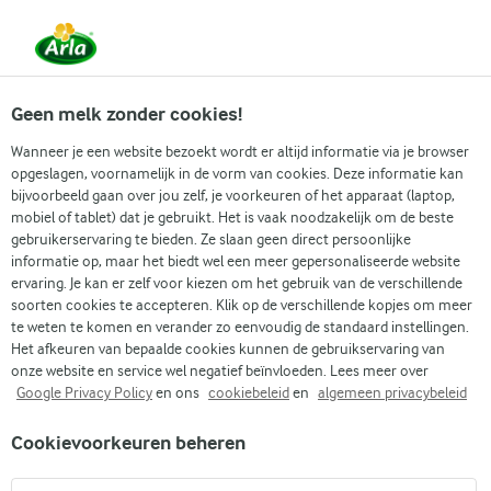
Vanaf 1 juni zijn DMK Group en Arla Foods
gefuseerd.
Lees het persbericht.
Geen melk zonder cookies!
Wanneer je een website bezoekt wordt er altijd informatie via je browser
opgeslagen, voornamelijk in de vorm van cookies. Deze informatie kan
Zoek categorie
bijvoorbeeld gaan over jou zelf, je voorkeuren of het apparaat (laptop,
mobiel of tablet) dat je gebruikt. Het is vaak noodzakelijk om de beste
gebruikerservaring te bieden. Ze slaan geen direct persoonlijke
Zoek zoektermen in te voeren
informatie op, maar het biedt wel een meer gepersonaliseerde website
Arla
Recepten
Lactosevrije paascheesecake
ervaring. Je kan er zelf voor kiezen om het gebruik van de verschillende
soorten cookies te accepteren. Klik op de verschillende kopjes om meer
Lactosevrije
te weten te komen en verander zo eenvoudig de standaard instellingen.
paascheesecake
Het afkeuren van bepaalde cookies kunnen de gebruikservaring van
onze website en service wel negatief beïnvloeden. Lees meer over
Google Privacy Policy
en ons
cookiebeleid
en
algemeen privacybeleid
(8)
Cookievoorkeuren beheren
Deze lactosevrije paascheesecake is gemaakt met
lemoncurd, citroen en vanille. Als je dol bent op cheesecake,