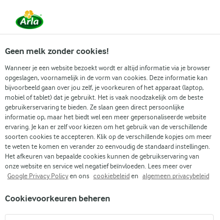
Vanaf 1 juni zijn DMK Group en Arla Foods
gefuseerd.
Lees het persbericht.
Geen melk zonder cookies!
Wanneer je een website bezoekt wordt er altijd informatie via je browser
opgeslagen, voornamelijk in de vorm van cookies. Deze informatie kan
bijvoorbeeld gaan over jou zelf, je voorkeuren of het apparaat (laptop,
RECEPTEN
mobiel of tablet) dat je gebruikt. Het is vaak noodzakelijk om de beste
Lactosevrije cheesecake
gebruikerservaring te bieden. Ze slaan geen direct persoonlijke
informatie op, maar het biedt wel een meer gepersonaliseerde website
ervaring. Je kan er zelf voor kiezen om het gebruik van de verschillende
Ontdek onze selectie aan lactosevrije cheesecake en
soorten cookies te accepteren. Klik op de verschillende kopjes om meer
doe nieuwe ideeën op voor je volgende bakproject.
te weten te komen en verander zo eenvoudig de standaard instellingen.
Het afkeuren van bepaalde cookies kunnen de gebruikservaring van
Perfect om te serveren voor familie en vrienden – of
onze website en service wel negatief beïnvloeden. Lees meer over
om te plannen als weekend activiteit met de kinderen.
Google Privacy Policy
en ons
cookiebeleid
en
algemeen privacybeleid
Cookievoorkeuren beheren
Zoek categorie