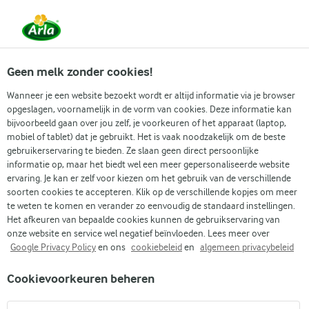
Vanaf 1 juni zijn DMK Group en Arla Foods
gefuseerd.
Lees het persbericht.
Geen melk zonder cookies!
Wanneer je een website bezoekt wordt er altijd informatie via je browser
opgeslagen, voornamelijk in de vorm van cookies. Deze informatie kan
Zoek categorie
bijvoorbeeld gaan over jou zelf, je voorkeuren of het apparaat (laptop,
mobiel of tablet) dat je gebruikt. Het is vaak noodzakelijk om de beste
gebruikerservaring te bieden. Ze slaan geen direct persoonlijke
Zoek zoektermen in te voeren
informatie op, maar het biedt wel een meer gepersonaliseerde website
Arla
Recepten
Lactosevrije witte pizza
ervaring. Je kan er zelf voor kiezen om het gebruik van de verschillende
soorten cookies te accepteren. Klik op de verschillende kopjes om meer
Lactosevrije witte pizza
te weten te komen en verander zo eenvoudig de standaard instellingen.
Het afkeuren van bepaalde cookies kunnen de gebruikservaring van
(2)
onze website en service wel negatief beïnvloeden. Lees meer over
Google Privacy Policy
en ons
cookiebeleid
en
algemeen privacybeleid
Verhoog je pizzaspel met onze lichte en romige lactosevrije
Cookievoorkeuren beheren
witte pizza. Het is een smaakexplosie met dromerige
lactosevrije zure room, knapperige asperges en gerookte