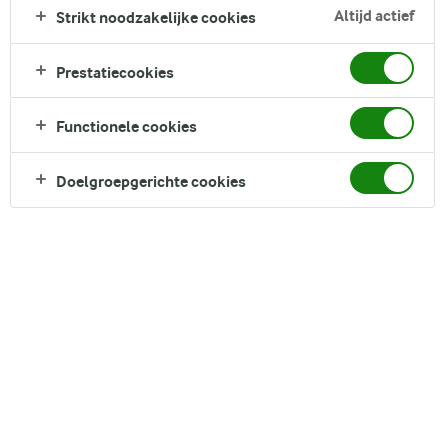
zalm. Of je nu lactose vermijdt of gewoon op zoek bent naar
Altijd actief
Strikt noodzakelijke cookies
een lichtere optie, met dit recept zit je goed en kom je terug
voor een tweede (en misschien wel derde) portie.
Prestatiecookies
Functionele cookies
DELEN
Doelgroepgerichte cookies
Ingrediënten
Deeg:
Water
175 ml
Gist
10 g