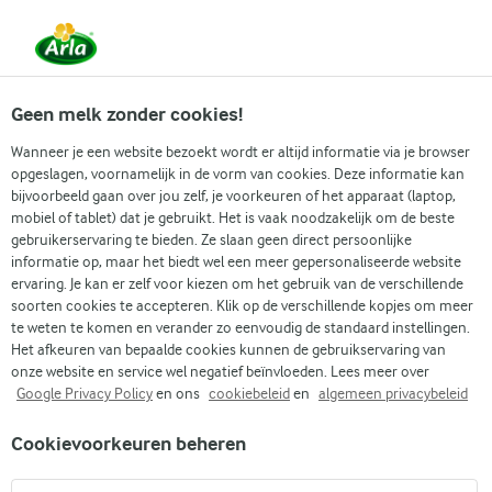
Vanaf 1 juni zijn DMK Group en Arla Foods
gefuseerd.
Lees het persbericht.
Geen melk zonder cookies!
Wanneer je een website bezoekt wordt er altijd informatie via je browser
opgeslagen, voornamelijk in de vorm van cookies. Deze informatie kan
Zoek categorie
bijvoorbeeld gaan over jou zelf, je voorkeuren of het apparaat (laptop,
mobiel of tablet) dat je gebruikt. Het is vaak noodzakelijk om de beste
gebruikerservaring te bieden. Ze slaan geen direct persoonlijke
Zoek zoektermen in te voeren
informatie op, maar het biedt wel een meer gepersonaliseerde website
Arla
Recepten
Lactosevrije sinaasappel chia pudding
ervaring. Je kan er zelf voor kiezen om het gebruik van de verschillende
soorten cookies te accepteren. Klik op de verschillende kopjes om meer
Lactosevrije sinaasappel
te weten te komen en verander zo eenvoudig de standaard instellingen.
chia pudding
Het afkeuren van bepaalde cookies kunnen de gebruikservaring van
onze website en service wel negatief beïnvloeden. Lees meer over
Google Privacy Policy
en ons
cookiebeleid
en
algemeen privacybeleid
1 U
(0)
Cookievoorkeuren beheren
Een zoet ontbijt hoeft niet zwaar te zijn of uren in de keuken
te staan. Met een lactosevrije sinaasappel chia pudding krijg