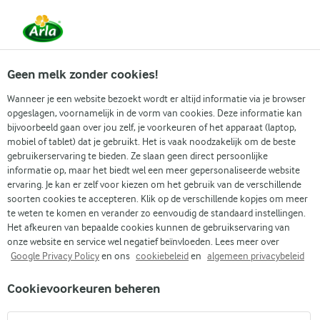
Vanaf 1 juni zijn DMK Group en Arla Foods
gefuseerd.
Lees het persbericht.
Geen melk zonder cookies!
Wanneer je een website bezoekt wordt er altijd informatie via je browser
opgeslagen, voornamelijk in de vorm van cookies. Deze informatie kan
Zoek categorie
bijvoorbeeld gaan over jou zelf, je voorkeuren of het apparaat (laptop,
mobiel of tablet) dat je gebruikt. Het is vaak noodzakelijk om de beste
gebruikerservaring te bieden. Ze slaan geen direct persoonlijke
Zoek zoektermen in te voeren
informatie op, maar het biedt wel een meer gepersonaliseerde website
Arla
Recepten
Lamsbout
ervaring. Je kan er zelf voor kiezen om het gebruik van de verschillende
soorten cookies te accepteren. Klik op de verschillende kopjes om meer
Lamsbout
te weten te komen en verander zo eenvoudig de standaard instellingen.
Het afkeuren van bepaalde cookies kunnen de gebruikservaring van
1 U
(0)
onze website en service wel negatief beïnvloeden. Lees meer over
Google Privacy Policy
en ons
cookiebeleid
en
algemeen privacybeleid
Geniet van onze smaakvolle lamsbout geserveerd met
Cookievoorkeuren beheren
roomgestoofde prei en geroosterde aardappelen bestrooid
met zonnebloempitten. Ons recept blinkt uit met een