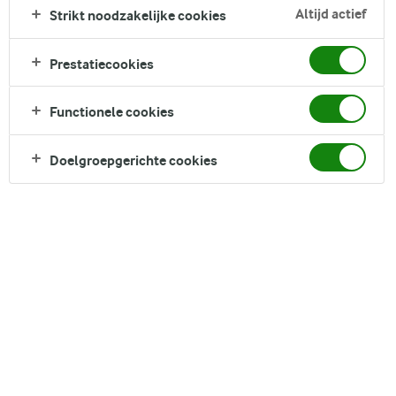
Altijd actief
Strikt noodzakelijke cookies
smaak van parmezaan. Deze knapperige snacks zijn
eenvoudig te maken en ideaal om te serveren met onze frisse
skyr-dip. Deze chips bieden een heerlijke smaak en zijn
Prestatiecookies
perfect voor elke gelegenheid. Serveer ze warm uit de oven of
bewaar ze zodat je later nog een lekkere snack hebt.
Functionele cookies
Direct in je mandje bij:
1
Doelgroepgerichte cookies
DELEN
Ingrediënten