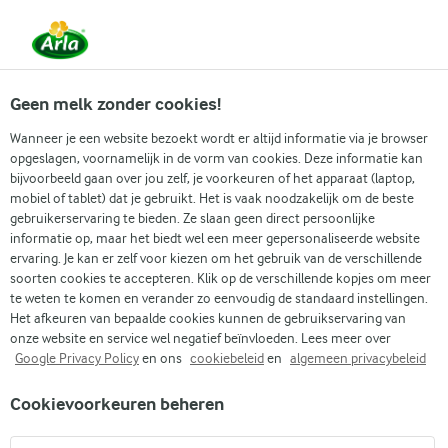
Vanaf 1 juni zijn DMK Group en Arla Foods
gefuseerd.
Lees het persbericht.
Geen melk zonder cookies!
Wanneer je een website bezoekt wordt er altijd informatie via je browser
opgeslagen, voornamelijk in de vorm van cookies. Deze informatie kan
Zoek categorie
bijvoorbeeld gaan over jou zelf, je voorkeuren of het apparaat (laptop,
mobiel of tablet) dat je gebruikt. Het is vaak noodzakelijk om de beste
gebruikerservaring te bieden. Ze slaan geen direct persoonlijke
Zoek zoektermen in te voeren
informatie op, maar het biedt wel een meer gepersonaliseerde website
Arla
Recepten
Pitachips met pittige skyr dip
ervaring. Je kan er zelf voor kiezen om het gebruik van de verschillende
soorten cookies te accepteren. Klik op de verschillende kopjes om meer
Pitachips met pittige skyr
te weten te komen en verander zo eenvoudig de standaard instellingen.
dip
Het afkeuren van bepaalde cookies kunnen de gebruikservaring van
onze website en service wel negatief beïnvloeden. Lees meer over
Google Privacy Policy
en ons
cookiebeleid
en
algemeen privacybeleid
15 MIN.
(0)
Cookievoorkeuren beheren
Geniet van de heerlijke crunch van onze zelfgemaakte
pitachips, perfect gekruid en verrijkt met de nootachtige