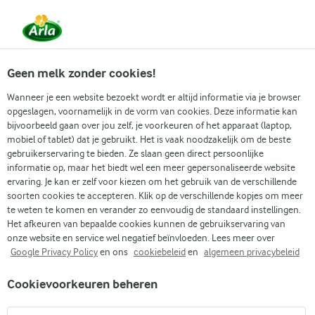
Vanaf 1 juni zijn DMK Group en Arla Foods
gefuseerd.
Lees het persbericht.
Geen melk zonder cookies!
Wanneer je een website bezoekt wordt er altijd informatie via je browser
opgeslagen, voornamelijk in de vorm van cookies. Deze informatie kan
Zoek categorie
bijvoorbeeld gaan over jou zelf, je voorkeuren of het apparaat (laptop,
mobiel of tablet) dat je gebruikt. Het is vaak noodzakelijk om de beste
gebruikerservaring te bieden. Ze slaan geen direct persoonlijke
Zoek zoektermen in te voeren
informatie op, maar het biedt wel een meer gepersonaliseerde website
Arla
Recepten
Romige komkommersalade
ervaring. Je kan er zelf voor kiezen om het gebruik van de verschillende
soorten cookies te accepteren. Klik op de verschillende kopjes om meer
Nieuw
te weten te komen en verander zo eenvoudig de standaard instellingen.
Romige
Het afkeuren van bepaalde cookies kunnen de gebruikservaring van
onze website en service wel negatief beïnvloeden. Lees meer over
komkommersalade
Google Privacy Policy
en ons
cookiebeleid
en
algemeen privacybeleid
20 MIN.
(1)
Cookievoorkeuren beheren