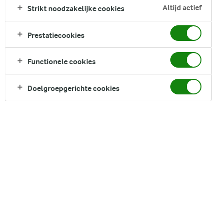
Geniet van de frisheid van onze romige komkommersalade.
Altijd actief
Strikt noodzakelijke cookies
Dun gesneden plakjes komkommer worden omgeschept
met een koele, kruidige dressing van zure room, dille,
Prestatiecookies
bieslook en azijn. Het is een licht en verfrissend bijgerecht,
perfect voor bij gegrild vlees en zomerse hoofdgerechten.
Functionele cookies
Direct in je mandje bij:
Doelgroepgerichte cookies
DELEN
Ingrediënten