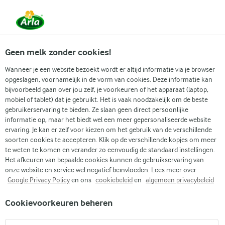
Vanaf 1 juni zijn DMK Group en Arla Foods
gefuseerd.
Lees het persbericht.
Geen melk zonder cookies!
Wanneer je een website bezoekt wordt er altijd informatie via je browser
opgeslagen, voornamelijk in de vorm van cookies. Deze informatie kan
Zoek categorie
bijvoorbeeld gaan over jou zelf, je voorkeuren of het apparaat (laptop,
mobiel of tablet) dat je gebruikt. Het is vaak noodzakelijk om de beste
gebruikerservaring te bieden. Ze slaan geen direct persoonlijke
Zoek zoektermen in te voeren
informatie op, maar het biedt wel een meer gepersonaliseerde website
Arla
Recepten
Romige linzensoep
ervaring. Je kan er zelf voor kiezen om het gebruik van de verschillende
soorten cookies te accepteren. Klik op de verschillende kopjes om meer
Romige linzensoep
te weten te komen en verander zo eenvoudig de standaard instellingen.
Het afkeuren van bepaalde cookies kunnen de gebruikservaring van
30 MIN.
(0)
onze website en service wel negatief beïnvloeden. Lees meer over
Google Privacy Policy
en ons
cookiebeleid
en
algemeen privacybeleid
Een eenvoudige rode linzensoep met aardappel, wortel en
Cookievoorkeuren beheren
paprika's kan een stevig en vullend hoofdgerecht of een
verrukkelijk voorgerecht zijn als je de soep in kleinere porties