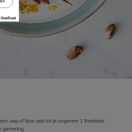
gen
en rasp of fijne rasp tot je ongeveer 1 theelepel
e garnering.