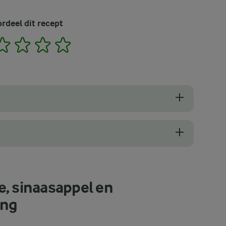
rdeel dit recept
2
3
4
5
ar sinaasappels die stevig aanvoelen en zwaar zijn voor hun grootte. A
t. Pure chocolade, rijk en intens, draagt bij aan een diepe smaak di
, sinaasappel en
ing