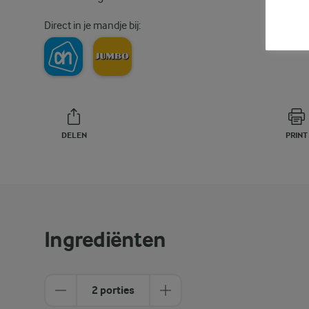
Direct in je mandje bij:
DELEN
PRINT
Ingrediënten
2 porties