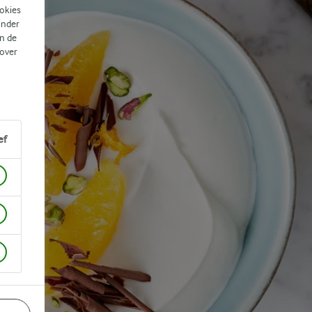
ookies
ander
n de
 over
ef