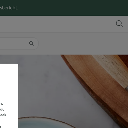
sbericht.
DELEN
PRINT
n,
jou
vaak
e