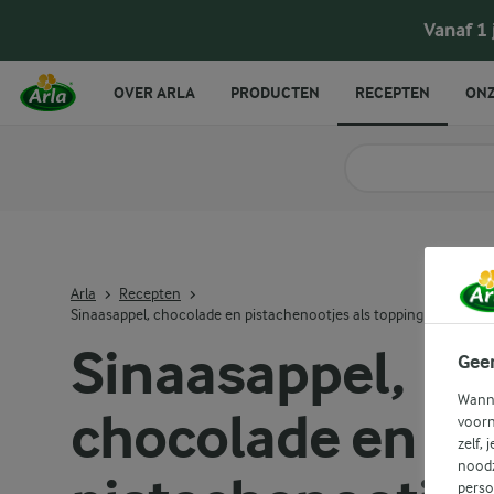
Vanaf 1
OVER ARLA
PRODUCTEN
RECEPTEN
ONZ
Zoek categorie
Zoek zoektermen in 
Arla
Recepten
Sinaasappel, chocolade en pistachenootjes als topping voor Skyr
Sinaasappel,
Gee
Wanne
chocolade en
voorn
zelf, 
noodz
perso