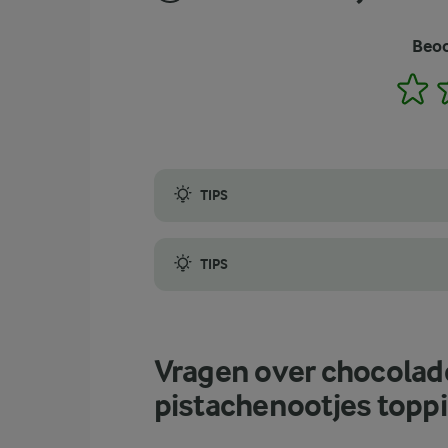
Beoo
1
TIPS
Zoek voor sappige en zoete sinaasappels na
TIPS
Kies de chocolade die je het lekkerst vind
Vragen over chocolade
pistachenootjes topp