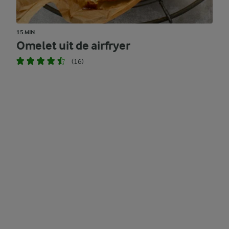
15 MIN.
Omelet uit de airfryer
(16)