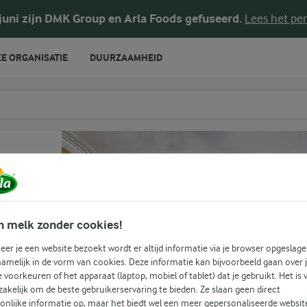
 juni zijn DMK Group en Arla Foods gefuseerd.
Lees het per
E ORGANISATIE
DUURZAAMHEID
te voeren
n melk zonder cookies!
er je een website bezoekt wordt er altijd informatie via je browser opgeslage
amelijk in de vorm van cookies. Deze informatie kan bijvoorbeeld gaan over 
je voorkeuren of het apparaat (laptop, mobiel of tablet) dat je gebruikt. Het is 
akelijk om de beste gebruikerservaring te bieden. Ze slaan geen direct
onlijke informatie op, maar het biedt wel een meer gepersonaliseerde websit