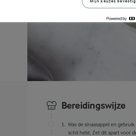
Mijn keuzes bevesti
Bereidingswijze
Was de sinaasappel en gebruik e
schil hebt. Zet dit apart voor d