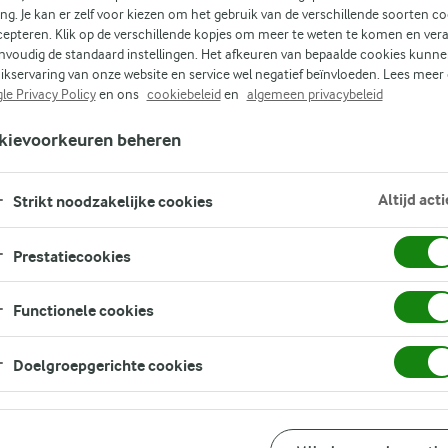
ing. Je kan er zelf voor kiezen om het gebruik van de verschillende soorten c
cepteren. Klik op de verschillende kopjes om meer te weten te komen en ver
nvoudig de standaard instellingen. Het afkeuren van bepaalde cookies kunne
ikservaring van onze website en service wel negatief beïnvloeden. Lees meer
le Privacy Policy
en ons
cookiebeleid
en
algemeen privacybeleid
kievoorkeuren beheren
Altijd acti
Strikt noodzakelijke cookies
Prestatiecookies
Functionele cookies
aan,
Doelgroepgerichte cookies
gt