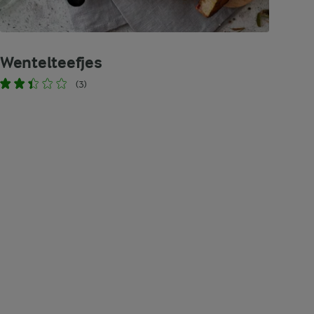
Wentelteefjes
(3)