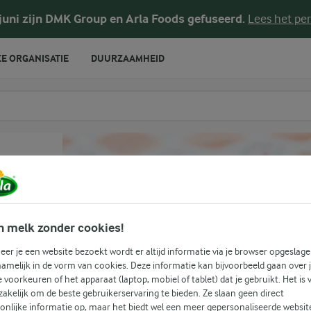
pt
 juni zijn DMK Group en Arla Foods gefuseerd.
Lees het per
E ORGANISATIE
DUURZAAMHEID
te voeren
n melk zonder cookies!
er je een website bezoekt wordt er altijd informatie via je browser opgeslage
t
amelijk in de vorm van cookies. Deze informatie kan bijvoorbeeld gaan over 
je voorkeuren of het apparaat (laptop, mobiel of tablet) dat je gebruikt. Het is 
akelijk om de beste gebruikerservaring te bieden. Ze slaan geen direct
onlijke informatie op, maar het biedt wel een meer gepersonaliseerde websit