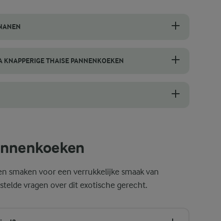
ANANEN
angrijk om de juiste techniek en tools te gebruiken. Begin met een s
RA KNAPPERIGE THAISE PANNENKOEKEN
aise pannenkoeken. Het geeft ze die lichte en knapperige textuur. Wi
t met een hete pan. Verhit de pan op middelhoog vuur en gebruik een
pannenkoeken
en smaken voor een verrukkelijke smaak van
telde vragen over dit exotische gerecht.