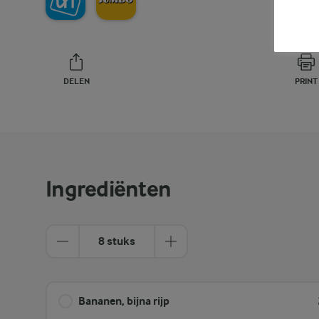
DELEN
PRINT
Ingrediënten
8 stuks
Bananen, bijna rijp