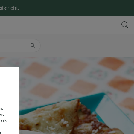
sbericht.
DELEN
PRINT
n,
jou
vaak
e