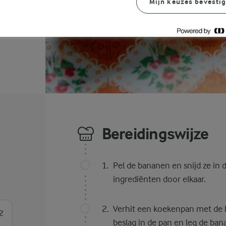
Mijn keuzes bevesti
Bereidingswijze
Pel de bananen en snijd ze in 
ingrediënten door elkaar.
Verhit een koekenpan met de b
2
beslag in de pan en leg de ban