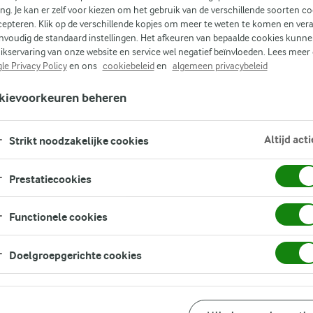
n
ing. Je kan er zelf voor kiezen om het gebruik van de verschillende soorten c
cepteren. Klik op de verschillende kopjes om meer te weten te komen en ver
nvoudig de standaard instellingen. Het afkeuren van bepaalde cookies kunne
ikservaring van onze website en service wel negatief beïnvloeden. Lees meer
le Privacy Policy
en ons
cookiebeleid
en
algemeen privacybeleid
(1)
kievoorkeuren beheren
Altijd acti
Strikt noodzakelijke cookies
Prestatiecookies
f
Functionele cookies
Doelgroepgerichte cookies