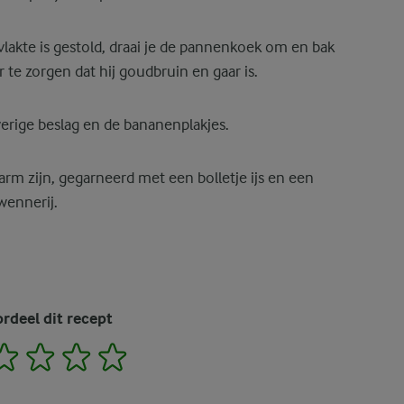
lakte is gestold, draai je de pannenkoek om en bak
te zorgen dat hij goudbruin en gaar is.
erige beslag en de bananenplakjes.
warm zijn, gegarneerd met een bolletje ijs en een
wennerij.
rdeel dit recept
2
3
4
5