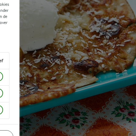
ookies
ander
n de
 over
ef