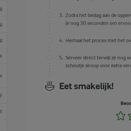
g
Zodra het beslag aan de opperv
je nog 30 seconden om ervoor 
g
g
Herhaal het proces met het ov
l
Serveer direct terwijl ze nog 
scheutje siroop voor extra ver
l
Eet smakelijk!
2
Beoo
tl
1