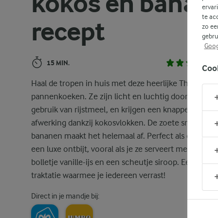
kokos en banaa
ervar
te ac
recept
zo ee
gebru
Goog
15 MIN.
Coo
Haal de tropen in huis met deze heerlijke Thaise
pannenkoeken. Ze zijn licht en luchtig door het
gebruik van rijstmeel, en krijgen een knapperige
afwerking dankzij kokosvlokken. De zoete smaak van
bananen maakt het helemaal af. Perfect als dessert o
een luxe ontbijt, vooral als je ze serveert met een
bolletje vanille-ijs en een scheutje siroop. Een echte
traktatie waarmee je iedereen verrast!
Direct in je mandje bij: