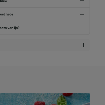
iaal?
meel heb?
aats van ijs?