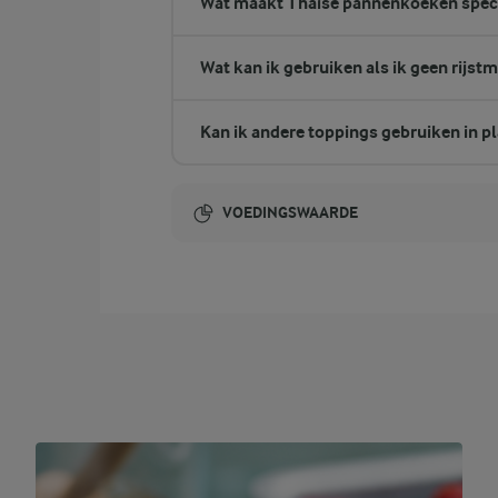
Wat maakt Thaise pannenkoeken spec
Wat kan ik gebruiken als ik geen rijst
Kan ik andere toppings gebruiken in pl
VOEDINGSWAARDE
Energie-inhoud:
1464 Kcal
14,3 gram vezels
vezels
32,4 gram eiwit
eiwit