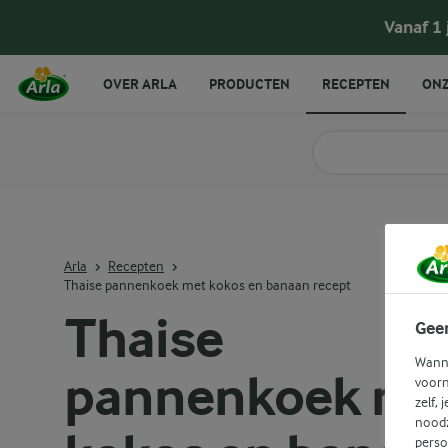
Thaise pannenkoek met kokos en banaan rece
Vanaf 1
OVER ARLA
PRODUCTEN
RECEPTEN
ONZ
Zoek categorie
Zoek zoektermen in 
Arla
Recepten
Thaise pannenkoek met kokos en banaan recept
Thaise
Gee
Wanne
pannenkoek me
voorn
zelf, 
noodz
perso