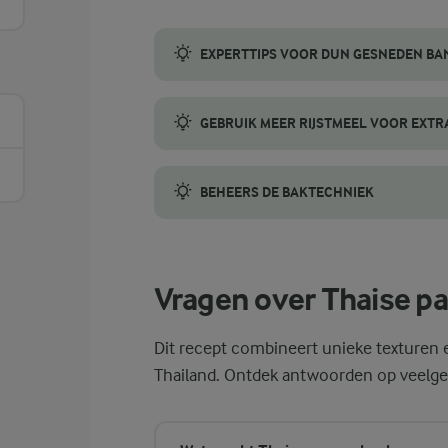
EXPERTTIPS VOOR DUN GESNEDEN B
Voor het perfecte plakje banaan is het bel
GEBRUIK MEER RIJSTMEEL VOOR EXT
Rijstmeel is het geheime ingrediënt in Th
BEHEERS DE BAKTECHNIEK
Een goed gebakken Thaise pannenkoek begin
Vragen over Thaise 
Dit recept combineert unieke texturen 
Thailand. Ontdek antwoorden op veelges