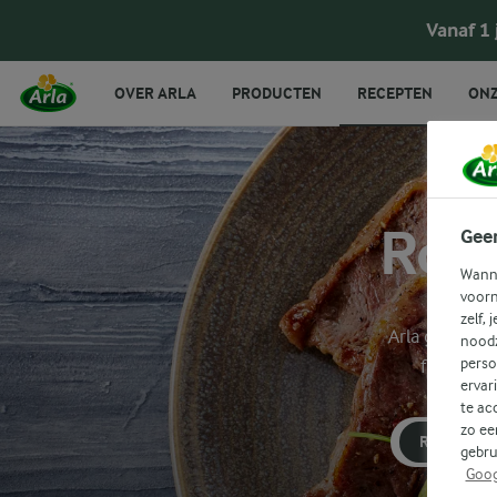
Vanaf 1
OVER ARLA
PRODUCTEN
RECEPTEN
ONZ
Rode
Gee
Wanne
voorn
zelf, 
Arla geeft je
noodz
perso
filtermen
ervar
te ac
zo ee
RODE BIET
gebru
Goog