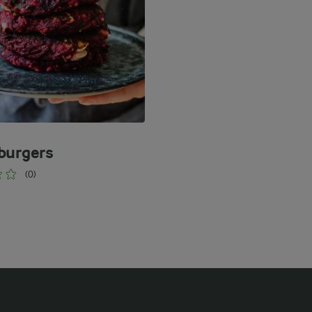
burgers
(0)