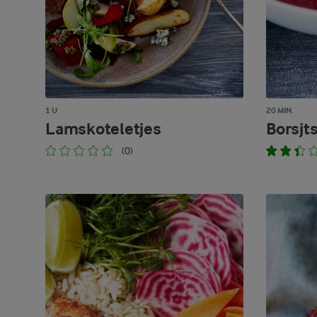
1 U
20 MIN.
Lamskoteletjes
Borsjts
(0)