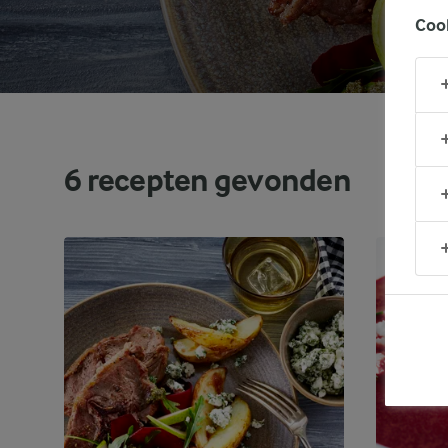
Coo
6
recepten gevonden