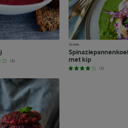
30 MIN.
j
Spinaziepannenkoe
met kip
(3)
(1)