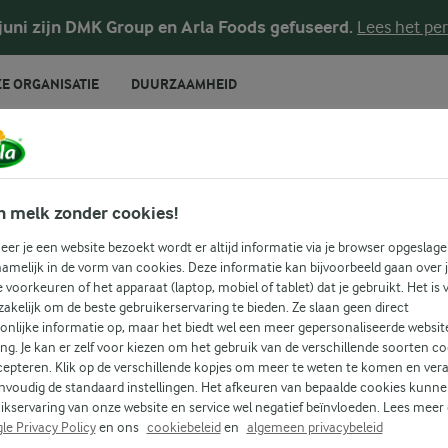
 juni zijn DMK Group en Arla Foods gefuseerd.
Lees het per
E ORGANISATIE
DUURZAAMHEID
RECEPTEN
 biet + Hoofdgere
n melk zonder cookies!
er je een website bezoekt wordt er altijd informatie via je browser opgeslage
amelijk in de vorm van cookies. Deze informatie kan bijvoorbeeld gaan over 
je voorkeuren of het apparaat (laptop, mobiel of tablet) dat je gebruikt. Het is 
 recepten voor alle gelegenheden! Gebruik onderstaande zoek
akelijk om de beste gebruikerservaring te bieden. Ze slaan geen direct
onlijke informatie op, maar het biedt wel een meer gepersonaliseerde websit
u om gemakkelijk recepten met jouw favoriete ingrediënten 
ing. Je kan er zelf voor kiezen om het gebruik van de verschillende soorten c
cepteren. Klik op de verschillende kopjes om meer te weten te komen en ver
nvoudig de standaard instellingen. Het afkeuren van bepaalde cookies kunne
HOOFDGERECHTEN
Zoek categorie
ikservaring van onze website en service wel negatief beïnvloeden. Lees meer
le Privacy Policy
en ons
cookiebeleid
en
algemeen privacybeleid
Zoek zoektermen in te voeren