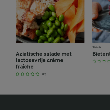
30 MIN.
Aziatische salade met
Bieten
lactosevrije créme
fraîche
(0)