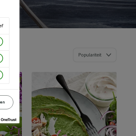
ef
Populariteit
gen