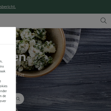
sbericht.
chten
n,
jou
vaak
functie of het
e
te vinden.
ookies
ander
n de
 over