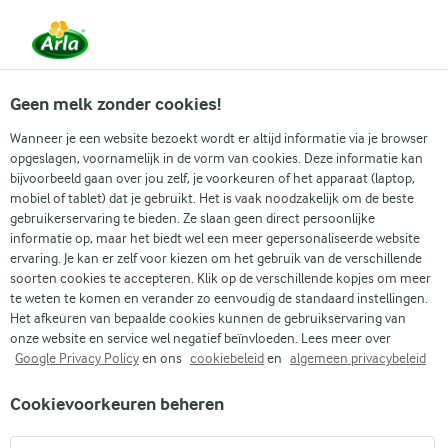
Vanaf 1 juni zijn DMK Group en Arla Foods
gefuseerd.
Lees het persbericht.
Geen melk zonder cookies!
Wanneer je een website bezoekt wordt er altijd informatie via je browser
opgeslagen, voornamelijk in de vorm van cookies. Deze informatie kan
Zoek categorie
bijvoorbeeld gaan over jou zelf, je voorkeuren of het apparaat (laptop,
mobiel of tablet) dat je gebruikt. Het is vaak noodzakelijk om de beste
gebruikerservaring te bieden. Ze slaan geen direct persoonlijke
Zoek zoektermen in te voeren
informatie op, maar het biedt wel een meer gepersonaliseerde website
Arla
Recepten
Tonijnpastasalade
ervaring. Je kan er zelf voor kiezen om het gebruik van de verschillende
soorten cookies te accepteren. Klik op de verschillende kopjes om meer
Nieuw
te weten te komen en verander zo eenvoudig de standaard instellingen.
Tonijnpastasalade
Het afkeuren van bepaalde cookies kunnen de gebruikservaring van
onze website en service wel negatief beïnvloeden. Lees meer over
Google Privacy Policy
en ons
cookiebeleid
en
algemeen privacybeleid
20 MIN.
(1)
Cookievoorkeuren beheren
Geniet van een frisse tonijnpastasalade. De tonijn en pasta
gaan door een romige dressing van hüttenkäse met lekker