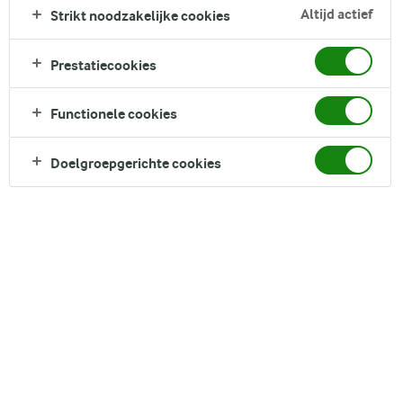
Altijd actief
Strikt noodzakelijke cookies
Zoek categorie
Zoek zoektermen in te voeren
Prestatiecookies
DINER
ONTBIJT
LUNCH
FILTER
Functionele cookies
Doelgroepgerichte cookies
Eiwitrijke, vezelrijke
recepten
Het plannen van je volgende maaltijd wordt een stuk
spannender als je een hele wereld aan ideeën binnen
handbereik hebt. Dit overzicht brengt onze eiwitrijke,