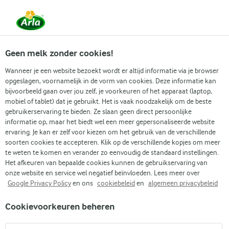
Vanaf 1 juni zijn DMK Group en Arla Foods
gefuseerd.
Lees het persbericht.
Geen melk zonder cookies!
Wanneer je een website bezoekt wordt er altijd informatie via je browser
opgeslagen, voornamelijk in de vorm van cookies. Deze informatie kan
bijvoorbeeld gaan over jou zelf, je voorkeuren of het apparaat (laptop,
RECEPTEN
mobiel of tablet) dat je gebruikt. Het is vaak noodzakelijk om de beste
Eiwitrijke, vezelrijke
gebruikerservaring te bieden. Ze slaan geen direct persoonlijke
informatie op, maar het biedt wel een meer gepersonaliseerde website
recepten
ervaring. Je kan er zelf voor kiezen om het gebruik van de verschillende
soorten cookies te accepteren. Klik op de verschillende kopjes om meer
te weten te komen en verander zo eenvoudig de standaard instellingen.
Het plannen van je volgende maaltijd wordt een stuk
Het afkeuren van bepaalde cookies kunnen de gebruikservaring van
spannender als je een hele wereld aan ideeën binnen
onze website en service wel negatief beïnvloeden. Lees meer over
Google Privacy Policy
en ons
cookiebeleid
en
algemeen privacybeleid
handbereik hebt. Dit overzicht brengt onze eiwitrijke,
vezelrijke recepten samen, netjes gesorteerd in
Cookievoorkeuren beheren
categorieën voor elk moment van de dag.