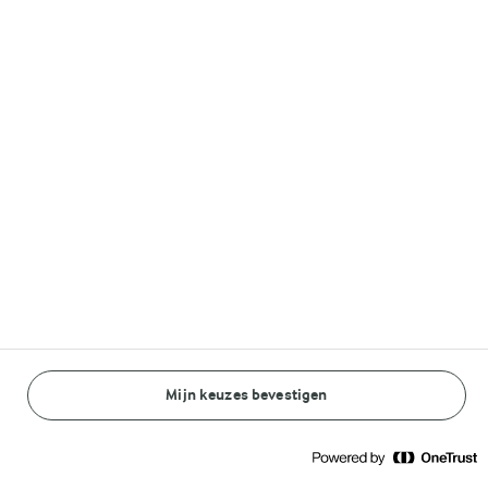
Volg ons op
© Arla Foods amba 2026
Reopen cookie popup
Algemeen Privacybeleid
Standaard Gebruiksvoorwaarden
Mijn keuzes bevestigen
Cookieverklaring
Betaal verklaring