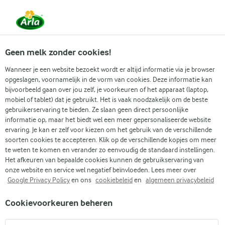
Vanaf 1 juni zijn DMK Group en Arla Foods
gefuseerd.
Lees het persbericht.
Geen melk zonder cookies!
Wanneer je een website bezoekt wordt er altijd informatie via je browser
opgeslagen, voornamelijk in de vorm van cookies. Deze informatie kan
Zoek categorie
bijvoorbeeld gaan over jou zelf, je voorkeuren of het apparaat (laptop,
mobiel of tablet) dat je gebruikt. Het is vaak noodzakelijk om de beste
gebruikerservaring te bieden. Ze slaan geen direct persoonlijke
Zoek zoektermen in te voeren
informatie op, maar het biedt wel een meer gepersonaliseerde website
Arla
Recepten
Zalm poke bowl
ervaring. Je kan er zelf voor kiezen om het gebruik van de verschillende
soorten cookies te accepteren. Klik op de verschillende kopjes om meer
Zalm poke bowl
te weten te komen en verander zo eenvoudig de standaard instellingen.
Het afkeuren van bepaalde cookies kunnen de gebruikservaring van
15 MIN.
(0)
onze website en service wel negatief beïnvloeden. Lees meer over
Google Privacy Policy
en ons
cookiebeleid
en
algemeen privacybeleid
Ons recept voor een zalm poke bowl combineert verse zalm
Cookievoorkeuren beheren
van sushi-kwaliteit met kleurrijke groenten, geserveerd op
een bedje van licht gekruide quinoa. Bij elke hap proef je een