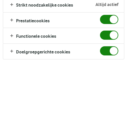
smaakvolle kruim van het brood, dat ontstaat door de
Altijd actief
Strikt noodzakelijke cookies
combinatie van mooie ingrediënten als speltmeel en kwark,
is licht en zacht, maar krijgt een beetje bite door de
Prestatiecookies
toevoeging van nog meer zonnebloempitjes. Ons ronde
zonnebloempittenbrood wordt gebakken in een springvorm,
Functionele cookies
waardoor het er decoratief uitziet en opvalt.
Direct in je mandje bij:
Doelgroepgerichte cookies
DELEN
Ingrediënten