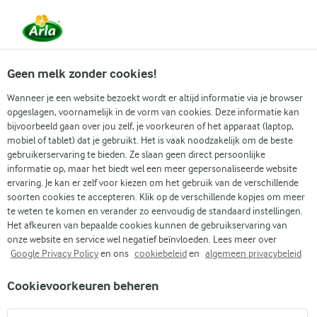
Vanaf 1 juni zijn DMK Group en Arla Foods
gefuseerd.
Lees het persbericht.
Geen melk zonder cookies!
Wanneer je een website bezoekt wordt er altijd informatie via je browser
opgeslagen, voornamelijk in de vorm van cookies. Deze informatie kan
Zoek categorie
bijvoorbeeld gaan over jou zelf, je voorkeuren of het apparaat (laptop,
mobiel of tablet) dat je gebruikt. Het is vaak noodzakelijk om de beste
gebruikerservaring te bieden. Ze slaan geen direct persoonlijke
Zoek zoektermen in te voeren
informatie op, maar het biedt wel een meer gepersonaliseerde website
Arla
Recepten
Zonnebloempittenbrood
ervaring. Je kan er zelf voor kiezen om het gebruik van de verschillende
soorten cookies te accepteren. Klik op de verschillende kopjes om meer
Zonnebloempittenbrood
te weten te komen en verander zo eenvoudig de standaard instellingen.
Het afkeuren van bepaalde cookies kunnen de gebruikservaring van
1 U 5 MIN.
(2)
onze website en service wel negatief beïnvloeden. Lees meer over
Google Privacy Policy
en ons
cookiebeleid
en
algemeen privacybeleid
Dit zonnebloempittenbrood ziet er prachtig uit en smaakt
Cookievoorkeuren beheren
watertandend lekker. De korst is goudbruin, licht krokant en
bedekt met lekkere geroosterde zonnebloempitjes. De