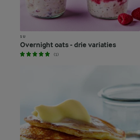
1 U
Overnight oats - drie variaties
(1)