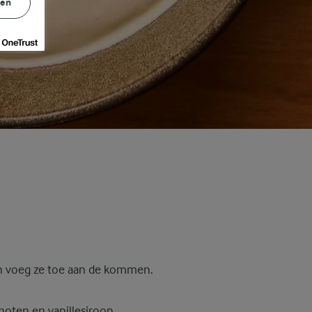
gen
 en voeg ze toe aan de kommen.
noten en vanillesiroop.