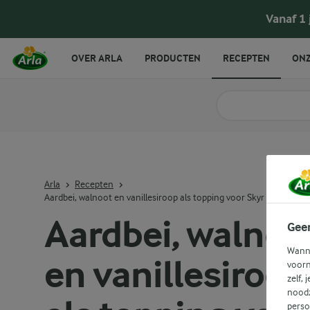
Aardbei, walnoot en vanillesiroop als topping 
Vanaf 1
OVER ARLA
PRODUCTEN
RECEPTEN
ONZ
Zoek categorie
Zoek zoektermen in 
Arla
Recepten
Aardbei, walnoot en vanillesiroop als topping voor Skyr
Aardbei, walnoo
Gee
Wanne
en vanillesiroop
voorn
zelf, 
noodz
perso