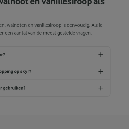
walnoot en vanillesiroop als
, walnoten en vanillesiroop is eenvoudig. Als je
r een aantal van de meest gestelde vragen.
yr?
topping op skyr?
yr gebruiken?