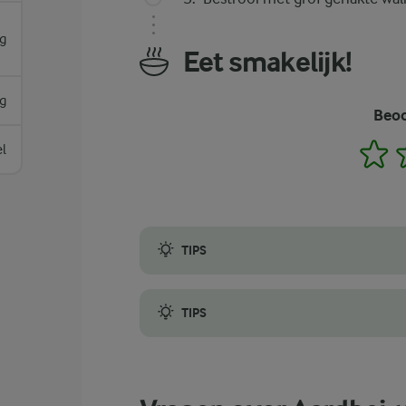
g
Eet smakelijk!
g
Beoo
1
el
TIPS
Rooster de walnoten 20 minuten op 150°C
TIPS
Voor een visueel aantrekkelijke presentati