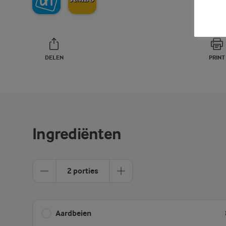
DELEN
PRINT
Ingrediënten
2 porties
Aardbeien