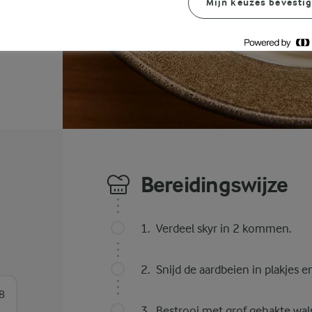
Mijn keuzes bevesti
Bereidingswijze
Verdeel skyr in 2 kommen.
Snijd de aardbeien in plakjes
8
Bestrooi met grof gehakte wal