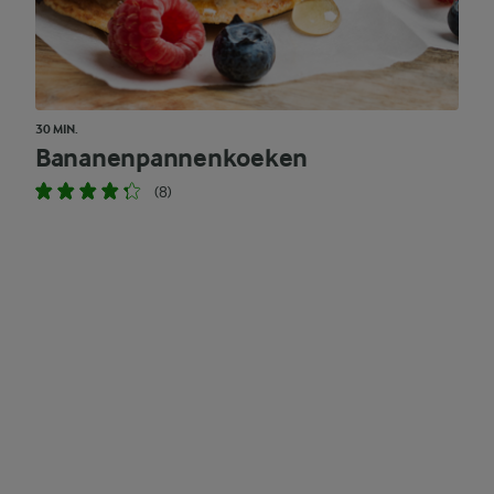
30 MIN.
Bananenpannenkoeken
(8)