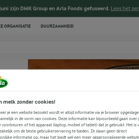
voor Skyr
 juni zijn DMK Group en Arla Foods gefuseerd.
Lees het per
E ORGANISATIE
DUURZAAMHEID
te voeren
t
n melk zonder cookies!
er je een website bezoekt wordt er altijd informatie via je browser opgeslage
amelijk in de vorm van cookies. Deze informatie kan bijvoorbeeld gaan over 
je voorkeuren of het apparaat (laptop, mobiel of tablet) dat je gebruikt. Het is 
akelijk om de beste gebruikerservaring te bieden. Ze slaan geen direct
onlijke informatie op, maar het biedt wel een meer gepersonaliseerde websit