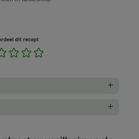
rdeel dit recept
2
3
4
5
 voor extra smaak en een knapperige toets.
e moet je bedenken hoe je de toppings rangschikt. Misschien wil je aa