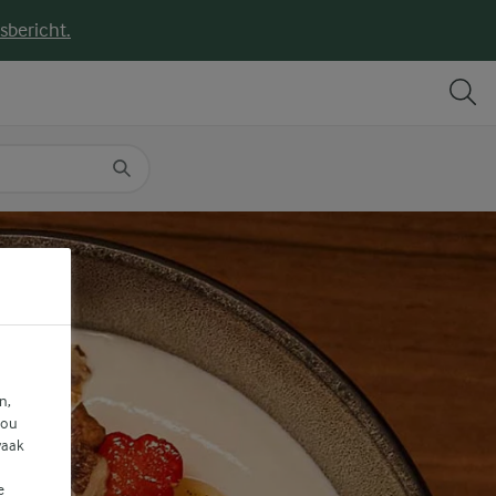
sbericht.
DELEN
PRINT
n,
jou
vaak
e