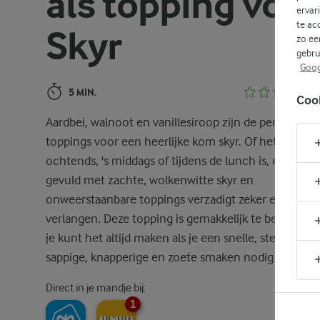
als topping voor
ervar
te ac
Skyr
zo ee
gebru
Goog
5 MIN.
Coo
Aardbei, walnoot en vanillesiroop zijn de perfecte
toppings voor een heerlijke kom skyr. Of het nu 's
ochtends, 's middags of tijdens de lunch is, een kom
gevuld met zachte, wolkenwitte skyr en
onweerstaanbare toppings verzadigt zeker elk
verlangen. Deze topping is gemakkelijk te bereiden 
je kunt het altijd maken als je een snelle, stevige hap
sappige, knapperige en zoete smaken nodig hebt.
Direct in je mandje bij:
1