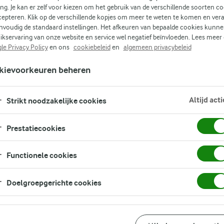
ing. Je kan er zelf voor kiezen om het gebruik van de verschillende soorten c
cepteren. Klik op de verschillende kopjes om meer te weten te komen en ver
nvoudig de standaard instellingen. Het afkeuren van bepaalde cookies kunne
ikservaring van onze website en service wel negatief beïnvloeden. Lees meer
le Privacy Policy
en ons
cookiebeleid
en
algemeen privacybeleid
(0)
kievoorkeuren beheren
Altijd acti
Strikt noodzakelijke cookies
Prestatiecookies
en
Functionele cookies
 vol
Doelgroepgerichte cookies