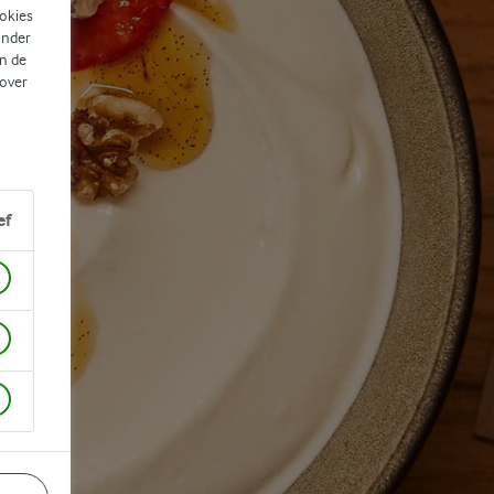
ookies
ander
n de
 over
ef