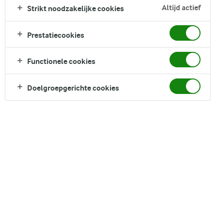
Altijd actief
Strikt noodzakelijke cookies
helemaal goed. De airfryer zorgt ervoor dat het spek
knapperig wordt en de asperges mals blijven, voor een
maximale smaak met minimale inspanning. Perfect als een
Prestatiecookies
makkelijk, lekker voorgerecht, bijgerecht of zelfs als snack,
zo uit het mandje.
Functionele cookies
Direct in je mandje bij:
1
Doelgroepgerichte cookies
DELEN
Ingrediënten