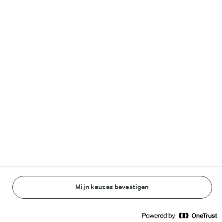
Volg ons op
© Arla Foods amba 2026
Reopen cookie popup
Algemeen Privacybeleid
Standaard Gebruiksvoorwaarden
Mijn keuzes bevestigen
BEREIDINGSWIJZE
INGREDIËNTEN
Cookieverklaring