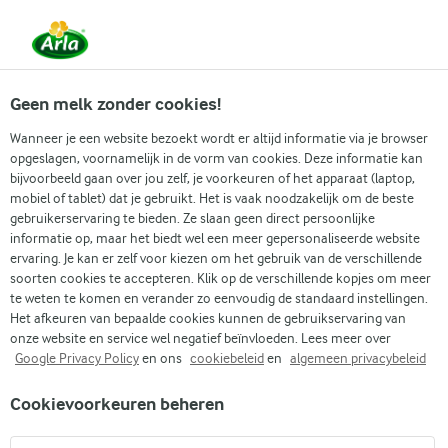
Vanaf 1 juni zijn DMK Group en Arla Foods
gefuseerd.
Lees het persbericht.
Geen melk zonder cookies!
Wanneer je een website bezoekt wordt er altijd informatie via je browser
opgeslagen, voornamelijk in de vorm van cookies. Deze informatie kan
Zoek categorie
bijvoorbeeld gaan over jou zelf, je voorkeuren of het apparaat (laptop,
mobiel of tablet) dat je gebruikt. Het is vaak noodzakelijk om de beste
gebruikerservaring te bieden. Ze slaan geen direct persoonlijke
Zoek zoektermen in te voeren
informatie op, maar het biedt wel een meer gepersonaliseerde website
Arla
Recepten
Asperges in bacon uit de airfryer
ervaring. Je kan er zelf voor kiezen om het gebruik van de verschillende
soorten cookies te accepteren. Klik op de verschillende kopjes om meer
Asperges in bacon uit de
te weten te komen en verander zo eenvoudig de standaard instellingen.
airfryer
Het afkeuren van bepaalde cookies kunnen de gebruikservaring van
onze website en service wel negatief beïnvloeden. Lees meer over
Google Privacy Policy
en ons
cookiebeleid
en
algemeen privacybeleid
25 MIN.
(0)
Cookievoorkeuren beheren
Als je op zoek bent naar een snelle voltreffer in de keuken, zit
je met dit recept voor asperges in spek uit de airfryer