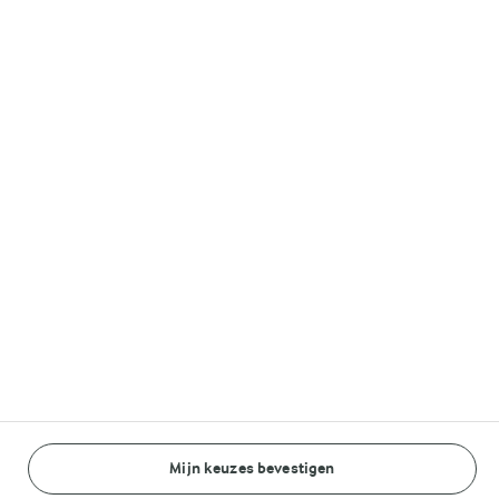
Melkunie
Lurpak®
Volg ons op
© Arla Foods amba 2026
Reopen cookie popup
Algemeen Privacybeleid
Standaard Gebruiksvoorwaarden
Mijn keuzes bevestigen