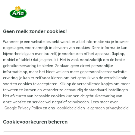
Vanaf 1 juni zijn DMK Group en Arla Foods
gefuseerd.
Lees het persbericht.
Geen melk zonder cookies!
Wanneer je een website bezoekt wordt er altijd informatie via je browser
opgeslagen, voornamelijk in de vorm van cookies. Deze informatie kan
Zoek categorie
bijvoorbeeld gaan over jou zelf, je voorkeuren of het apparaat (laptop,
mobiel of tablet) dat je gebruikt. Het is vaak noodzakelijk om de beste
gebruikerservaring te bieden. Ze slaan geen direct persoonlijke
Zoek zoektermen in te voeren
informatie op, maar het biedt wel een meer gepersonaliseerde website
Arla
Recepten
Aubergine parmigiana
ervaring. Je kan er zelf voor kiezen om het gebruik van de verschillende
soorten cookies te accepteren. Klik op de verschillende kopjes om meer
Aubergine parmigiana
te weten te komen en verander zo eenvoudig de standaard instellingen.
Het afkeuren van bepaalde cookies kunnen de gebruikservaring van
45 MIN.
(0)
onze website en service wel negatief beïnvloeden. Lees meer over
Google Privacy Policy
en ons
cookiebeleid
en
algemeen privacybeleid
Aubergine parmigiana is een vegetarische variant op lasagne
Cookievoorkeuren beheren
zonder pasta. Het wordt gemaakt met laagjes geroosterde
aubergine, glanzende tomatensaus en een hartig mengsel