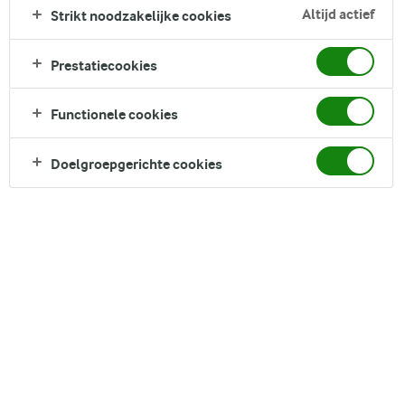
van kaas en paneermeel, gebakken onder een goudbruine
Altijd actief
Strikt noodzakelijke cookies
gratin. Het gerecht is eenvoudig te maken en zit vol pure,
uitgesproken smaken. Probeer het vanavond nog en serveer
Prestatiecookies
met brood en een groene salade.
Direct in je mandje bij:
Functionele cookies
1
Doelgroepgerichte cookies
DELEN
Ingrediënten