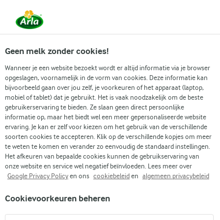
Vanaf 1 juni zijn DMK Group en Arla Foods
gefuseerd.
Lees het persbericht.
Geen melk zonder cookies!
Wanneer je een website bezoekt wordt er altijd informatie via je browser
opgeslagen, voornamelijk in de vorm van cookies. Deze informatie kan
Zoek categorie
bijvoorbeeld gaan over jou zelf, je voorkeuren of het apparaat (laptop,
mobiel of tablet) dat je gebruikt. Het is vaak noodzakelijk om de beste
gebruikerservaring te bieden. Ze slaan geen direct persoonlijke
Zoek zoektermen in te voeren
informatie op, maar het biedt wel een meer gepersonaliseerde website
Arla
Recepten
Kulaj
ervaring. Je kan er zelf voor kiezen om het gebruik van de verschillende
soorten cookies te accepteren. Klik op de verschillende kopjes om meer
Kulaj
te weten te komen en verander zo eenvoudig de standaard instellingen.
Het afkeuren van bepaalde cookies kunnen de gebruikservaring van
30 MIN.
(0)
onze website en service wel negatief beïnvloeden. Lees meer over
Google Privacy Policy
en ons
cookiebeleid
en
algemeen privacybeleid
Kulaj, of kullaj, is een zoet dessert van gefrituurd kulaj-deeg
Cookievoorkeuren beheren
met een romige, zoete vulling. Geniet van deze heerlijke
knapperige kulaj met een zachte en romige vulling van