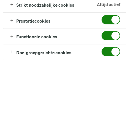
slagroom. Gewoon onweerstaanbaar! Het is een ware
Altijd actief
Strikt noodzakelijke cookies
traktatie voor je smaakpapillen, met contrasterende smaken
en texturen die elkaar perfect in balans houden. Wie zou er
Prestatiecookies
niet graag eentje in de bloesemwatersuikersiroop dopen?
Deze heerlijke, hapklare lekkernijen zijn perfect geschikt om
Functionele cookies
na iftar aan zowel kinderen als volwassenen te serveren.
Geniet ervan.
Doelgroepgerichte cookies
Direct in je mandje bij:
DELEN